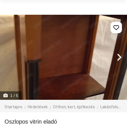
1
/ 5
Startapro
Hirdetések
Otthon, kert, építkezés
Lakásfelszerelés
Oszlopos vitrin eladó