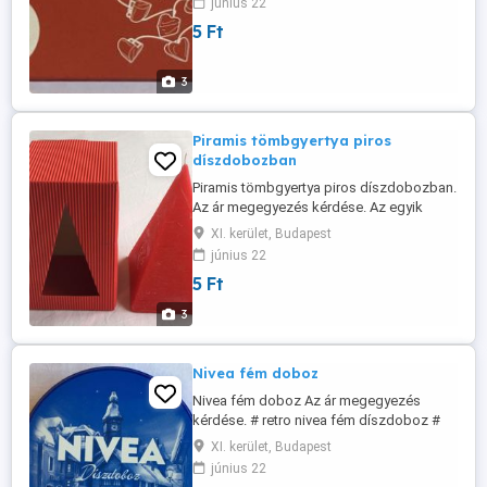
június 22
5 Ft
3
Piramis tömbgyertya piros
díszdobozban
Piramis tömbgyertya piros díszdobozban.
Az ár megegyezés kérdése. Az egyik
oldalán van egy logó Magassága (kanóc
XI. kerület, Budapest
nélkül) 19 cm. Alja: 10,5 x 10,5 cm. Nem
június 22
használt.
5 Ft
3
Nivea fém doboz
Nivea fém doboz Az ár megegyezés
kérdése. # retro nivea fém díszdoboz #
retro nivea fém doboz # nivea retró fém
XI. kerület, Budapest
doboz # nivea retró fém díszdoboz"
június 22