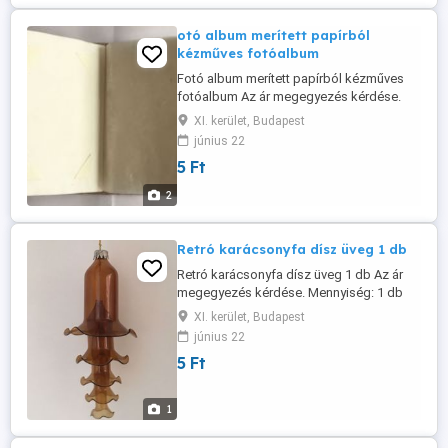
historizáló eklektikus, ...
otó album merített papírból
kézműves fotóalbum
Fotó album merített papírból kézműves
fotóalbum Az ár megegyezés kérdése.
Nem használt. Belevaló fénykép: 10 x 15
XI. kerület, Budapest
cm. Album teljes szélessége: 16 cm.
június 22
Album teljes hosszúsága: 20 cm.
5 Ft
2
Retró karácsonyfa dísz üveg 1 db
Retró karácsonyfa dísz üveg 1 db Az ár
megegyezés kérdése. Mennyiség: 1 db
Magasság: 16 cm. # retró karácsonyi
XI. kerület, Budapest
gyertyatartó # retró gyertyatartó
június 22
karácsonyi dísz # retró karácsonyi
5 Ft
gyertyatartó dísz # Retró karácsonyi dísz
# régi karácsonyi gyertyatartó dísz # régi
gyertyatartó karácsonyi dísz ...
1