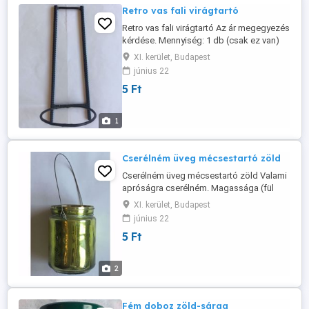
Retro vas fali virágtartó
Retro vas fali virágtartó Az ár megegyezés
kérdése. Mennyiség: 1 db (csak ez van)
Teljes magassága: 31 cm. Cseréptartó
XI. kerület, Budapest
külső átmérője: kb 12,8 cm.
június 22
5 Ft
1
Cserélném üveg mécsestartó zöld
Cserélném üveg mécsestartó zöld Valami
apróságra cserélném. Magassága (fül
nélkül): 11 cm. Átmérő: 7,5 cm.
XI. kerület, Budapest
június 22
5 Ft
2
Fém doboz zöld-sárga