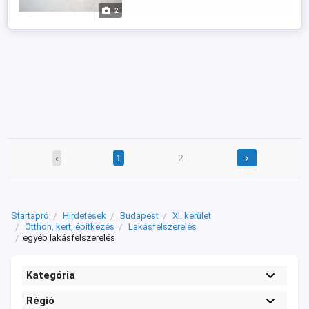
2
›
‹
1
2
Startapró
Hirdetések
Budapest
XI. kerület
Otthon, kert, építkezés
Lakásfelszerelés
egyéb lakásfelszerelés
Kategória
Régió