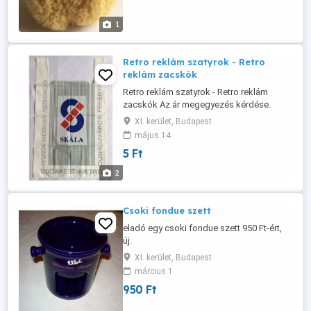
1
Retro reklám szatyrok - Retro
reklám zacskók
Retro reklám szatyrok - Retro reklám
zacskók Az ár megegyezés kérdése.
Skála mérete: szélesség: 36 cm, teljes
XI. kerület, Budapest
hosszúság: 61 cm Korának megfelelő
május 14
állapotban, ahogy a képen is látszik.
5 Ft
2
Csoki fondue szett
eladó egy csoki fondue szett 950 Ft-ért,
új.
XI. kerület, Budapest
március 1
950 Ft