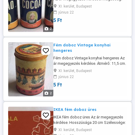
15 cm. Átmérő: 7,5 cm.
XI. kerület, Budapest
június 22
5 Ft
2
Fém doboz Vintage konyhai
hengeres
Fém doboz Vintage konyhai hengeres Az
ár megegyezés kérdése. Átmérő: 11,5 cm.
Magasság: 16,5 cm.
XI. kerület, Budapest
június 22
5 Ft
2
IKEA fém doboz üres
IKEA fém doboz üres Az ár megegyezés
kérdése. Hosszúsága 20 cm Szélessége:
10 cm Magassága: 8,5 cm
XI. kerület, Budapest