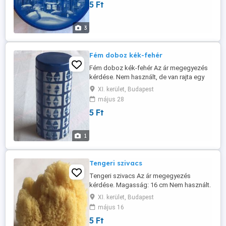
5 Ft
3
Fém doboz kék-fehér
Fém doboz kék-fehér Az ár megegyezés
kérdése. Nem használt, de van rajta egy
sérülés, ami a képen látszik. Nem reklám
XI. kerület, Budapest
fém doboz. Magasság: 18 cm. Átmérő:
május 28
7,5 cm.
5 Ft
1
Tengeri szivacs
Tengeri szivacs Az ár megegyezés
kérdése. Magasság: 16 cm Nem használt.
XI. kerület, Budapest
május 16
5 Ft