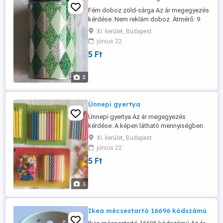
Fém doboz zöld-sárga Az ár megegyezés
kérdése. Nem reklám doboz. Átmérő: 9
cm. Magasság: 14,5 cm
XI. kerület, Budapest
június 22
5 Ft
2
Ünnepi gyertya
Ünnepi gyertya Az ár megegyezés
kérdése. A képen látható mennyiségben.
A zöld hátterűt nehéz elfújni.
XI. kerület, Budapest
június 22
5 Ft
1
Ikea mécsestartó 16696 kódszámú