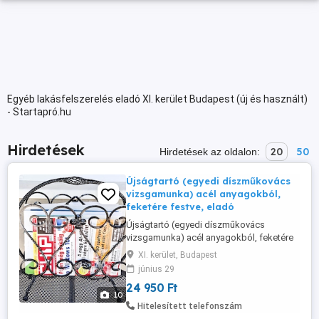
Egyéb lakásfelszerelés eladó XI. kerület Budapest (új és használt)
- Startapró.hu
Hirdetések
20
50
Hirdetések az oldalon:
Újságtartó (egyedi díszműkovács
vizsgamunka) acél anyagokból,
feketére festve, eladó
Újságtartó (egyedi díszműkovács
vizsgamunka) acél anyagokból, feketére
festve, eladó Színe: selyemfényű-fekete
XI. kerület, Budapest
Egyedi példány: Nem sorozat-
június 29
tömeggyártott. Szélesség: 40 cm
24 950 Ft
Mélység: 24 cm Magasság: 37 cm
10
Megjelenés: patinás, autentikus Jellemző
Hitelesített telefonszám
stílusjegyek: népi díszműkovácsolás,