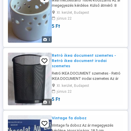
Ikea mécsestartó 16696 kódszámú Az ár
megegyezés kérdése. Külső átmérő: 8
cm. Magassága: 7 cm. Nem sérült, nem
XI. kerület, Budapest
csorba.
június 22
5 Ft
1
Retró ikea document szemetes -
Retró ikea document irodai
szemetes
Retró IKEA DOCUMENT szemetes - Retró
IKEA DOCUMENT irodai szemetes Az ár
megegyezés kérdése. Még az első
XI. kerület, Budapest
szériából van. Kódszáma: 079-607-80 437
június 22
14610 Vonalkódja: 079 607 801 461 09
5 Ft
Szín: Fekete. Van még irattartó kétféle is
1
(több darab), jegyzettömbtartó is. # Retró
IKEA DOCUMENT papír szemetes # ...
Vintage fa doboz
Vintage fa doboz Az ár megegyezés
kérdése. Hosszúsága: 18,5 cm