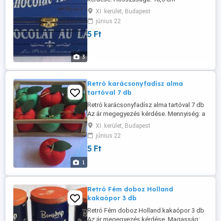
Szélessége: 12 cm. Magassága: 11,5 cm
XI. kerület, Budapest
Nem használt.
június 22
5 Ft
3
Retró karácsonyfadísz alma
tartóval 7 db
Retró karácsonyfadísz alma tartóval 7 db
Az ár megegyezés kérdése. Mennyiség: a
képen látható 7 db.
XI. kerület, Budapest
június 22
5 Ft
1
Retró Fém doboz Holland
kakaópor 3 db
Retró Fém doboz Holland kakaópor 3 db
Az ár megegyezés kérdése. Magasság: