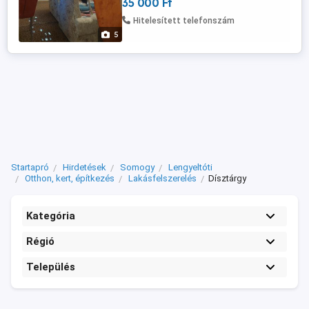
35 000 Ft
Hitelesített telefonszám
5
Startapró
Hirdetések
Somogy
Lengyeltóti
Otthon, kert, építkezés
Lakásfelszerelés
Dísztárgy
Kategória
Régió
Település