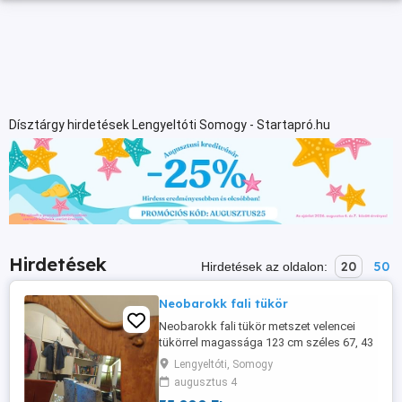
Dísztárgy hirdetések Lengyeltóti Somogy - Startapró.hu
Hirdetések
20
50
Hirdetések az oldalon:
Neobarokk fali tükör
Neobarokk fali tükör metszet velencei
tükörrel magassága 123 cm széles 67, 43
cm,szép állapotban
Lengyeltóti, Somogy
augusztus 4