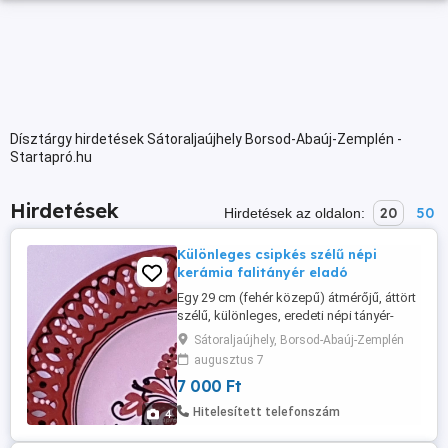
Dísztárgy hirdetések Sátoraljaújhely Borsod-Abaúj-Zemplén -
Startapró.hu
Hirdetések
20
50
Hirdetések az oldalon:
Különleges csipkés szélű népi
kerámia falitányér eladó
Egy 29 cm (fehér közepű) átmérőjű, áttört
szélű, különleges, eredeti népi tányér-
kézzel festett, mázas népi fali dísztányér.
Sátoraljaújhely, Borsod-Abaúj-Zemplén
Szerintem állapotú. Igazi különlegességet
augusztus 7
kínálok a hagyományos kerámiák
7 000 Ft
kedvelőinek. Gyűjteménybe vagy
dekorációnak is tökéletes.
Hitelesített telefonszám
4
Lakásdekorációként vagy gyűjtőknek is
remek ...