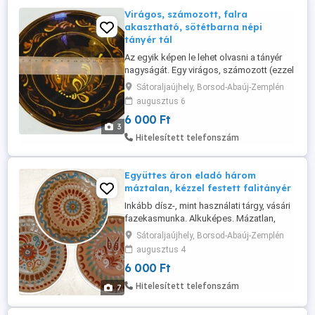
Virágos, számozott, falra
akasztható, sötétbarna népi
tányér tál
Az egyik képen le lehet olvasni a tányér
nagyságát. Egy virágos, számozott (ezzel
jelzett), mázas sötétbarna átmérője: 20
Sátoraljaújhely, Borsod-Abaúj-Zemplén
cm. Kézzel festett, mázas népi fali
augusztus 6
dísztányér. A hátoldali jelzés számozás
6 000 Ft
egyedi értékű, valószínűleg kis szériás,
3
kézműves darab. Mivel mély, akár kínáló
Hitelesített telefonszám
tál is lehet. Szerintem ...
Együttes áron eladó három
máztalan, kézzel festett falitányér
Inkább dísz-, mint használati tárgy, vásári
fazekasmunka. Alkuképes. Mázatlan,
egyforma méretű tányérok, átmérője: 18
Sátoraljaújhely, Borsod-Abaúj-Zemplén
cm. Az egyik képen le lehet olvasni a
augusztus 4
tányér nagyságát (bár egyet elfelejtettem
6 000 Ft
vonalzóval is lefotózni- de az együttes
fotón látszik, hogy ugyanaz a méretű
Hitelesített telefonszám
7
széria). Szerintem hibátlan. Átvehető ...