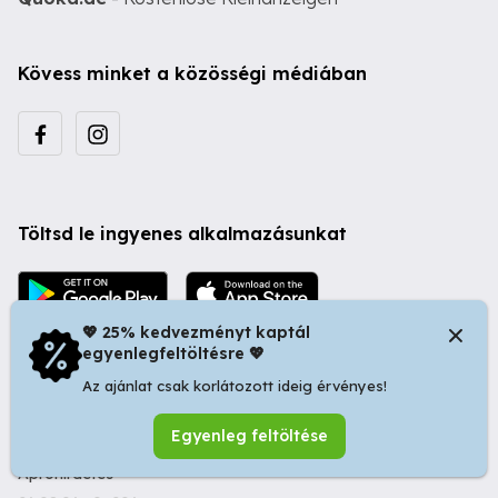
Kövess minket a közösségi médiában
Töltsd le ingyenes alkalmazásunkat
💖 25% kedvezményt kaptál
egyenlegfeltöltésre 💖
Az ajánlat csak korlátozott ideig érvényes!
© 2026 Startapró S.R.L. | Bulevardul Dacia nr 34, Oradea
Egyenleg feltöltése
410346, Romania | Tax ID: RO44483373 -
Ingyenes
Apróhirdetés