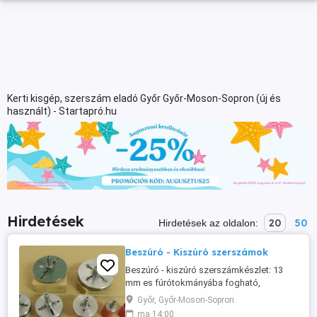
Kerti kisgép, szerszám eladó Győr Győr-Moson-Sopron (új és
használt) - Startapró.hu
Hirdetések
20
50
Hirdetések az oldalon:
Beszúró - Kiszúró szerszámok
Beszúró - kiszúró szerszámkészlet: 13
mm es fúrótokmányába fogható,
gravírozható műanyagok és plexit
Győr, Győr-Moson-Sopron
megmunkálásához. Célfeladathoz, új
ma 14:00