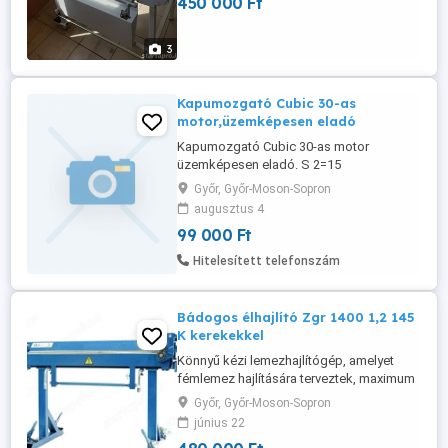
450 000 Ft
védőszerkezet. Made in Germany
minőség.
3
Kapumozgató Cubic 30-as
motor,üzemképesen eladó
Kapumozgató Cubic 30-as motor
üzemképesen eladó. S 2=15
minimum,1350 RPM.,340 NM.eladó.
Győr, Győr-Moson-Sopron
augusztus 4
99 000 Ft
Hitelesített telefonszám
Bádogos élhajlító Zgr 1400 1,2 145
K kerekekkel
Könnyű kézi lemezhajlítógép, amelyet
fémlemez hajlítására terveztek, maximum
1400 mm-es munkahosszig és 1,2 mm-es
Győr, Győr-Moson-Sopron
horganyzott lemez vastagságig. A Zgr
június 22
1400 1.2 típusú kerekes lemezhajlító gép