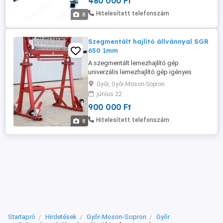
480 000 Ft
mindenki számára készült, aki értékeli a
kényelmet, valamint a gyors, kényelmes és
Hitelesített telefonszám
8
problémamentes munkavégzést.
Szállításra ...
Szegmentált hajlító állvánnyal SGR
650 1mm
A szegmentált lemezhajlító gép
univerzális lemezhajlító gép igényes
ügyfelek számára. Lemezhajlító gép
Győr, Győr-Moson-Sopron
rendelkezik osztott és kihúzható
június 22
szegmensekkel: felső, alsó és hajlító. Az
900 000 Ft
egyes szegmensek nagyon gyors
eltávolítása (reteszelő mechanizmus). A
Hitelesített telefonszám
8
szegmensek meghosszabbíthatók és
mozgathatók, így minden ...
Startapró
Hirdetések
Győr-Moson-Sopron
Győr