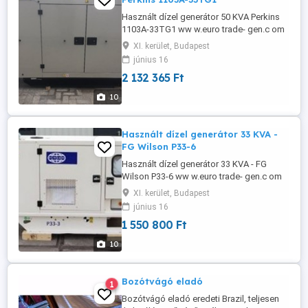
Használt dízel generátor 50 KVA Perkins
1103A-33TG1 ww w.euro trade- gen.c om
Dízel generátor Márka: Perkins Gyártási év:
XI. kerület, Budapest
2017 Munkaidő: 12 Berendezés tartály,
június 16
akkumulátor, vezérlőpult Motor: Perkins
2 132 365 Ft
1103A-33TG1 Kimenet: 50 kVA CE
jelzéssel: Igen Generátor: Stamford
10
Frekvencia: 50 Hz Feszültség: 400 ...
Használt dízel generátor 33 KVA -
FG Wilson P33-6
Használt dízel generátor 33 KVA - FG
Wilson P33-6 ww w.euro trade- gen.c om
Márka: FG Wilson Modell: P33-3 Motor:
XI. kerület, Budapest
Perkins 1103A-33G1 Kimenet: 33 kVA CE
június 16
jelöléssel: Igen Altenátor: Marelli MJB 160
1 550 800 Ft
MB4 Frekvencia: 50 Hz Feszültség: 400 V
Tartály térfogata: 71 l Bruttó tömeg: 991
10
kg Szállítási méretek
(HxSzxM):212x97x153 ...
Bozótvágó eladó
1
Bozótvágó eladó eredeti Brazil, teljesen