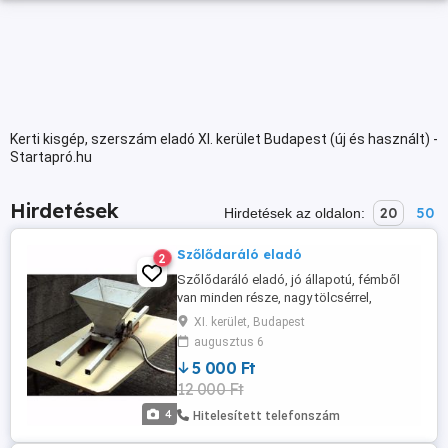
Kerti kisgép, szerszám eladó XI. kerület Budapest (új és használt) -
Startapró.hu
Hirdetések
20
50
Hirdetések az oldalon:
Szőlődaráló eladó
2
Szőlődaráló eladó, jó állapotú, fémből
van minden része, nagy tölcsérrel,
tekerővel, 100 literes hordóra
XI. kerület, Budapest
felrögzíthető 2 darab fasínnel, amit én
augusztus 6
csináltam hozzá, így darálás közben nem
5 000 Ft
mozog el a daráló. Ára: 5 ezer Ft
12 000 Ft
Érdeklődni: Bp, XI.ker. Gazdagrét., vagy
06204527369
4
Hitelesített telefonszám