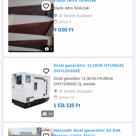
Eladó retro fűrészek
Eladó retro fűrészek.
XI. kerület, Budapest
július 3
9 000 Ft
1
Dízel generátor 12.5KVA HYUNDAI
DHY12500SE
Dízel generátor 12.5KVA HYUNDAI
DHY12500SE Új, eredeti
csomagolásában. Gyári garanciával jár A
XI. kerület, Budapest
részleteket láthatod és rendelje meg ww
június 16
w.euro trade- gen.c om
1 531 325 Ft
10
Használt dízel generátor 50 KVA
Perkins 1103A-33TG1