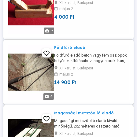
gyaluvas 40 mm, 40-1 9/15 egy madár van
XI. kerület, Budapest
belegravírozva a fémkésbe. Ára: 4 000 Ft
május 2
Érdeklődni: Bp, xi.Ker. Tel.: 06-70-344-1512
4 000 Ft
vagy
sandorfarkas@citromail.Hu
9
Földfúró eladó
Földfúró eladó beton vagy fém oszlopok
helyének kifúrásához, nagyon praktikus,
nem kell ásni. Hosszúsága 162 cm, ebből
XI. kerület, Budapest
a fúrófej 40 cm, átmérője 13,5 cm, nagyon
május 2
erős anyagból, a tekerőnyél szélessége
14 900 Ft
85 cm, a fúrófej úgy van kialakítva, hogy
csigavonalban belefúrja magát a földbe
és egyszerre 40 cm hosszú ...
4
Magassági metszőolló eladó
Magassági metszőolló eladó kiváló
minőségű, 2x2 méteres összetolható
vascső nyéllel, kényelmesen használható
XI. kerület, Budapest