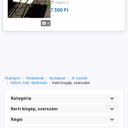
létra nélküli gallyazásra, az ollóval akár 5
május 2
cm-es átmérőjű ágak is átvághatók.
7 300 Ft
Képek mellékelve. Új ára 25 490 Ft. Ára: 7
300 Ft Érdeklődni: Bp, XI.ker. Tel.: 06-70-
344-1512 vagy sandorfarka ...
6
Startapró
Hirdetések
Budapest
XI. kerület
Otthon, kert, építkezés
Kerti kisgép, szerszám
Kategória
Kerti kisgép, szerszám
Régió