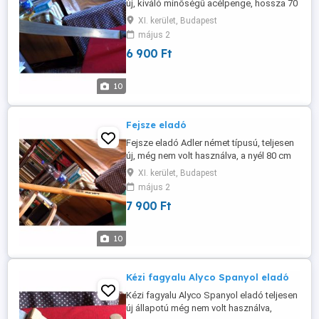
új, kiváló minőségű acélpenge, hossza 70
cm, formatervezett csúszásmentes
XI. kerület, Budapest
fogantyúval. Ára: 6 900 Ft Érdeklődni: Bp,
május 2
xi.Ker. Tel.: 06-70-344-1512 vagy
6 900 Ft
sandorfarkas@citromail.Hu
10
Fejsze eladó
Fejsze eladó Adler német típusú, teljesen
új, még nem volt használva, a nyél 80 cm
hosszú, erős lakkozott fa, formatervezett,
XI. kerület, Budapest
csúszásmentes a nyele, a penge
május 2
szélessége 14 cm, az acélfej szélessége
7 900 Ft
21 cm. Ára: 7 900 Ft Érdeklődni: Bp, XI.ker.
Tel.: 06-70-344-1512 vagy
10
Kézi fagyalu Alyco Spanyol eladó
Kézi fagyalu Alyco Spanyol eladó teljesen
új állapotú még nem volt használva,