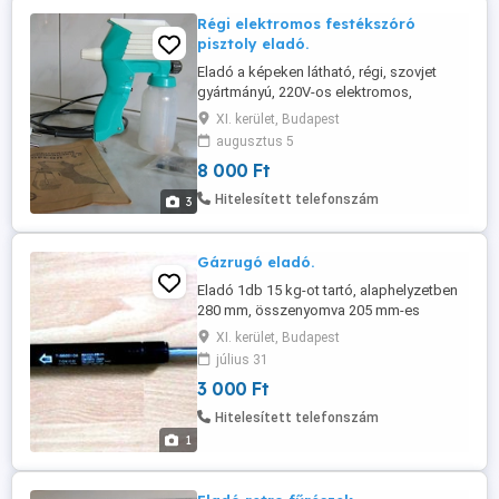
Régi elektromos festékszóró
pisztoly eladó.
Eladó a képeken látható, régi, szovjet
gyártmányú, 220V-os elektromos,
festékszóró pisztoly, tartalék
XI. kerület, Budapest
alkatrészekkel. Még csak vízzel volt
augusztus 5
kipróbálva. Csak személyes átvétellel a
8 000 Ft
meghirdetett áron a 11. kerületben.
Telefon .
Hitelesített telefonszám
3
Gázrugó eladó.
Eladó 1db 15 kg-ot tartó, alaphelyzetben
280 mm, összenyomva 205 mm-es
gázrugó.
XI. kerület, Budapest
július 31
3 000 Ft
Hitelesített telefonszám
1