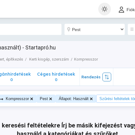
nhirdetések
Céges hirdetések
Rendezés
Fió
0
0
asznált) - Startapró.hu
ert, építkezés
Kerti kisgép, szerszám
Kompresszor
ánhirdetések
Céges hirdetések
Rendezés
0
0
→
Kompresszor
Pest
Állapot: Használt
Szűrési feltételek tö
 keresési feltételekre
Írj be másik kifejezést v
használd a kategóriákat és szűrőket