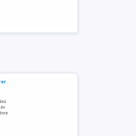
r
ter
tású
 év
névre