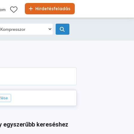
Hirdetésfeladás
kom
rlése
agy egyszerűbb kereséshez