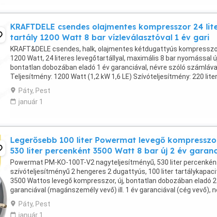
KRAFTDELE csendes olajmentes kompresszor 24 lit
tartály 1200 Watt 8 bar vízleválasztóval 1 év gari
KRAFT&DELE csendes, halk, olajmentes kétdugattyús kompresszo
1200 Watt, 24 literes levegőtartállyal, maximális 8 bar nyomással új
bontatlan dobozában eladó 1 év garanciával, névre szóló számláva
Teljesítmény: 1200 Watt (1,2 kW 1,6 LE) Szívóteljesítmény: 220 lite
percenként Fokozatmentesen állítható ...
Páty, Pest
január 1
Legerősebb 100 liter Powermat levegő kompresszo
530 liter percenként 3500 Watt 8 bar új 2 év garan
Powermat PM-KO-100T-V2 nagyteljesítményű, 530 liter percenkén
szívóteljesítményű 2 hengeres 2 dugattyús, 100 liter tartálykapac
3500 Wattos levegő kompresszor, új, bontatlan dobozában eladó 2
garanciával (magánszemély vevő) ill. 1 év garanciával (cég vevő), 
szóló számlával. Technikai ...
Páty, Pest
január 1