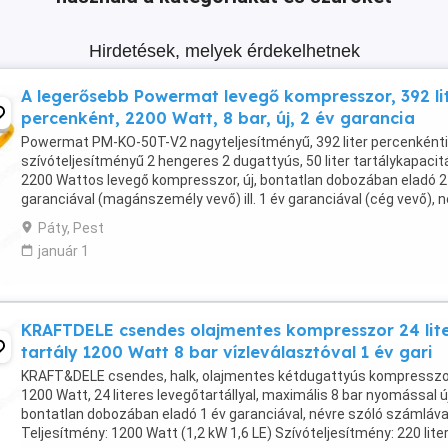
Hirdetések, melyek érdekelhetnek
A legerősebb Powermat levegő kompresszor, 392 li
percenként, 2200 Watt, 8 bar, új, 2 év garancia
Powermat PM-KO-50T-V2 nagyteljesítményű, 392 liter percenkénti
szívóteljesítményű 2 hengeres 2 dugattyús, 50 liter tartálykapaci
2200 Wattos levegő kompresszor, új, bontatlan dobozában eladó 2
garanciával (magánszemély vevő) ill. 1 év garanciával (cég vevő), 
szóló számlával. Technikai adatok: Márka: ...
Páty, Pest
január 1
KRAFTDELE csendes olajmentes kompresszor 24 lit
tartály 1200 Watt 8 bar vízleválasztóval 1 év gari
KRAFT&DELE csendes, halk, olajmentes kétdugattyús kompresszo
1200 Watt, 24 literes levegőtartállyal, maximális 8 bar nyomással új
bontatlan dobozában eladó 1 év garanciával, névre szóló számláva
Teljesítmény: 1200 Watt (1,2 kW 1,6 LE) Szívóteljesítmény: 220 lite