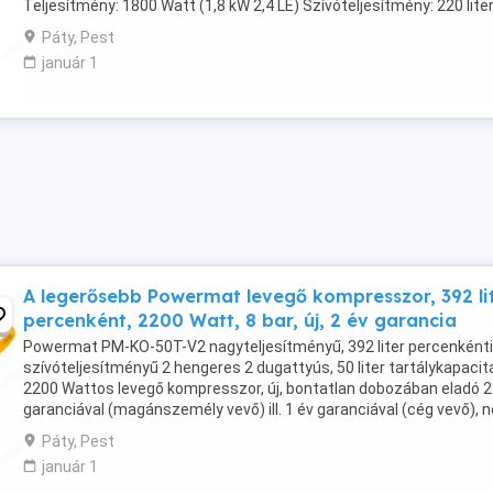
Teljesítmény: 1800 Watt (1,8 kW 2,4 LE) Szívóteljesítmény: 220 lite
percenként Fokozatmentesen állítható ...
Páty, Pest
január 1
A legerősebb Powermat levegő kompresszor, 392 li
percenként, 2200 Watt, 8 bar, új, 2 év garancia
Powermat PM-KO-50T-V2 nagyteljesítményű, 392 liter percenkénti
szívóteljesítményű 2 hengeres 2 dugattyús, 50 liter tartálykapaci
2200 Wattos levegő kompresszor, új, bontatlan dobozában eladó 2
garanciával (magánszemély vevő) ill. 1 év garanciával (cég vevő), 
szóló számlával. Technikai adatok: Márka: ...
Páty, Pest
január 1