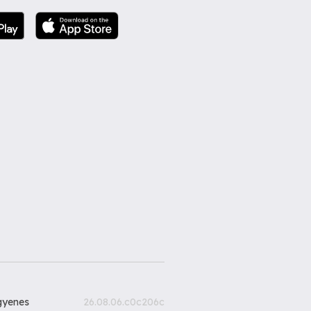
gyenes
26.08.06.c0c206c