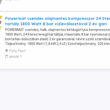
Powermat csendes olajmentes kompresszor 24 lite
tartály 1800 Watt 8 bar vízleválasztóval 2 év gari
POWERMAT csendes, halk, olajmentes kétdugattyús kompresszor
1800 Watt, 24 literes levegőtartállyal, maximális 8 bar nyomással új
bontatlan dobozában eladó 2 év garanciával, névre szóló számláva
Teljesítmény: 1800 Watt (1,8 kW 2,4 LE) Szívóteljesítmény: 220 lite
percenként Fokozatmentesen állítható ...
Páty, Pest
január 1