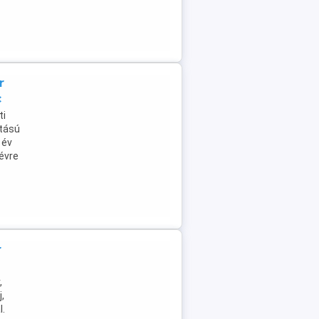
r
c
ti
itású
 év
névre
r
,
,
l.