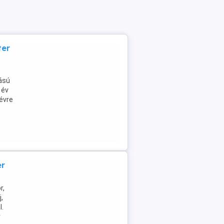
ter
tású
 év
névre
er
r,
,
l.
r