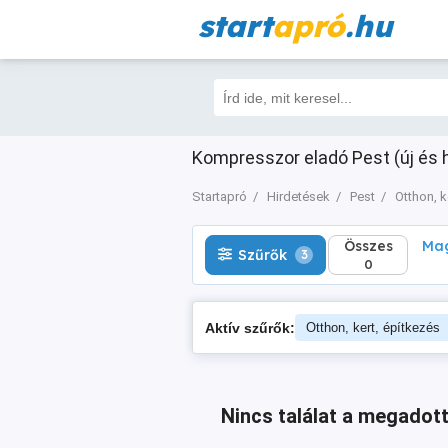
start
apró
.hu
Összes
Magá
Szűrők
3
0
Kompresszor eladó Pest (új és h
Startapró
Hirdetések
Pest
Otthon, k
Összes
Mag
Szűrők
3
0
Aktív szűrők:
Otthon, kert, építkezés
Nincs találat a megadott