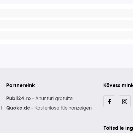
Partnereink
Kövess min
Publi24.ro
- Anunturi gratuite
t
Quoka.de
- Kostenlose Kleinanzeigen
Töltsd le i