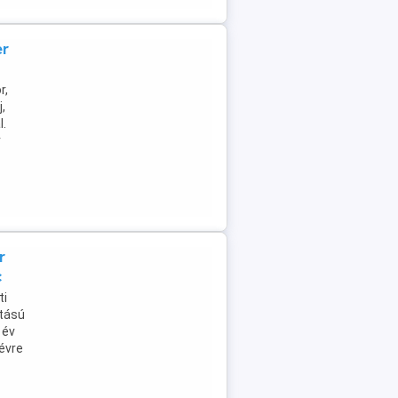
er
r,
,
l.
r
r
c
ti
itású
 év
névre