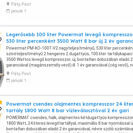
percenként Fokozatmentesen állítható ...
Páty, Pest
január 1
Legerősebb 100 liter Powermat levegő kompresszo
530 liter percenként 3500 Watt 8 bar új 2 év garan
Powermat PM-KO-100T-V2 nagyteljesítményű, 530 liter percenkén
szívóteljesítményű 2 hengeres 2 dugattyús, 100 liter tartálykapac
3500 Wattos levegő kompresszor, új, bontatlan dobozában eladó 2
garanciával (magánszemély vevő) ill. 1 év garanciával (cég vevő), 
szóló számlával. Technikai ...
Páty, Pest
január 1
Powermat csendes olajmentes kompresszor 24 lite
tartály 1800 Watt 8 bar vízleválasztóval 2 év gari
POWERMAT csendes, halk, olajmentes kétdugattyús kompresszor
1800 Watt, 24 literes levegőtartállyal, maximális 8 bar nyomással új
bontatlan dobozában eladó 2 év garanciával, névre szóló számláva