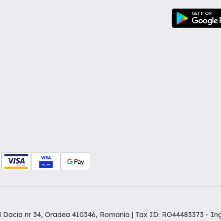
dul Dacia nr 34, Oradea 410346, Romania | Tax ID: RO44483373 -
In