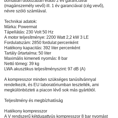
bontatlan dobozában eladó 2 év garanciával
(magánszemély vevő) ill. 1 év garanciával (cég vevő),
névre szóló számlával.
Technikai adatok:
Márka: Powermat
Tápellátás: 230 Volt 50 Hz
A motor teljesítménye: 2200 Watt 2,2 kW 3 LE
Fordulatszám: 2850 fordulat percenként
Hatékony kapacitás: 392 liter percenként
Tartály űrtartalma: 50 liter
Maximális kimeneti nyomás: 8 bar
Nettó tömeg: 39 kg
LWA akusztikus teljesítményszint: 97 dB (A)
A kompresszor minden szükséges tanúsítvánnyal
rendelkezik, és EU laboratóriumban tesztelték, ami
megkülönbözteti a piacon lévő sok más gyártótól.
Teljesítmény és megbízhatóság
Hatékony kompresszor
A V rendszerű kétdugattyús kompresszor 8 bar nyomást