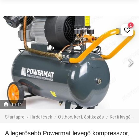
1
1
/ 11
Startapro
Hirdetések
Otthon, kert, építkezés
Kerti kisgép, szerszám
A legerősebb Powermat levegő kompresszor,