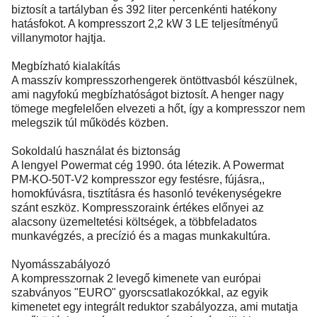
biztosít a tartályban és 392 liter percenkénti hatékony
hatásfokot. A kompresszort 2,2 kW 3 LE teljesítményű
villanymotor hajtja.
Megbízható kialakítás
A masszív kompresszorhengerek öntöttvasból készülnek,
ami nagyfokú megbízhatóságot biztosít. A henger nagy
tömege megfelelően elvezeti a hőt, így a kompresszor nem
melegszik túl működés közben.
Sokoldalú használat és biztonság
A lengyel Powermat cég 1990. óta létezik. A Powermat
PM-KO-50T-V2 kompresszor egy festésre, fújásra,,
homokfúvásra, tisztításra és hasonló tevékenységekre
szánt eszköz. Kompresszoraink értékes előnyei az
alacsony üzemeltetési költségek, a többfeladatos
munkavégzés, a precízió és a magas munkakultúra.
Nyomásszabályozó
A kompresszornak 2 levegő kimenete van európai
szabványos "EURO" gyorscsatlakozókkal, az egyik
kimenetet egy integrált reduktor szabályozza, ami mutatja