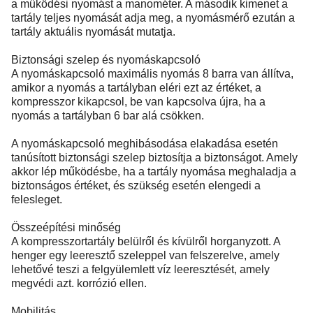
a működési nyomást a manométer. A második kimenet a
tartály teljes nyomását adja meg, a nyomásmérő ezután a
tartály aktuális nyomását mutatja.
Biztonsági szelep és nyomáskapcsoló
A nyomáskapcsoló maximális nyomás 8 barra van állítva,
amikor a nyomás a tartályban eléri ezt az értéket, a
kompresszor kikapcsol, be van kapcsolva újra, ha a
nyomás a tartályban 6 bar alá csökken.
A nyomáskapcsoló meghibásodása elakadása esetén
tanúsított biztonsági szelep biztosítja a biztonságot. Amely
akkor lép működésbe, ha a tartály nyomása meghaladja a
biztonságos értéket, és szükség esetén elengedi a
felesleget.
Összeépítési minőség
A kompresszortartály belülről és kívülről horganyzott. A
henger egy leeresztő szeleppel van felszerelve, amely
lehetővé teszi a felgyülemlett víz leeresztését, amely
megvédi azt. korrózió ellen.
Mobilitás