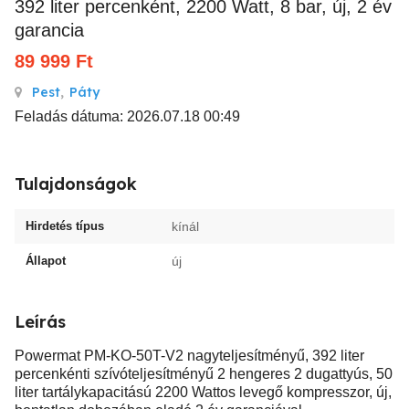
392 liter percenként, 2200 Watt, 8 bar, új, 2 év
garancia
89 999
Ft
Pest
,
Páty
Feladás dátuma: 2026.07.18 00:49
Tulajdonságok
Hirdetés típus
kínál
Állapot
új
Leírás
Powermat PM-KO-50T-V2 nagyteljesítményű, 392 liter
percenkénti szívóteljesítményű 2 hengeres 2 dugattyús, 50
liter tartálykapacitású 2200 Wattos levegő kompresszor, új,