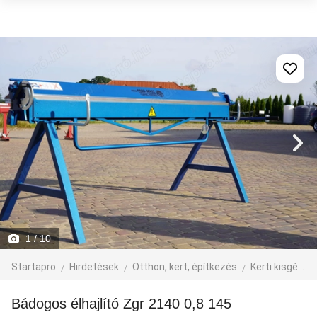
1
/ 10
Startapro
Hirdetések
Otthon, kert, építkezés
Kerti kisgép, szerszám
Bádogos élhajlító Zgr 2140 0,8 145