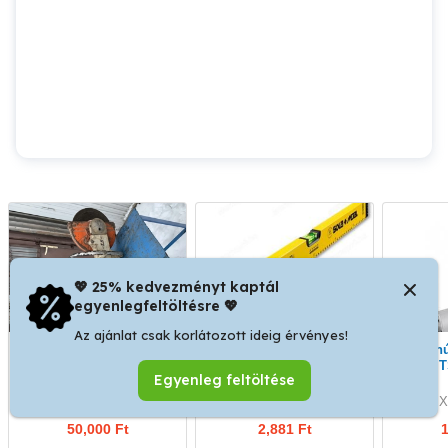
💖 25% kedvezményt kaptál
egyenlegfeltöltésre 💖
Az ajánlat csak korlátozott ideig érvényes!
Eladó stihl daraboló
Víz mertékek, öleslécek,
Ajtóbehúzok, ajtócsukók
H-lécek, trapézléc
Dorma T
Egyenleg feltöltése
többféle hosszúságban!
é
X. kerület
XXIII. kerület
X
50,000 Ft
2,881 Ft
1