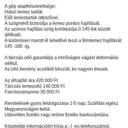
A gép alapfelszereltsége:
Hátsó lemez tartók.
Elől lemeztartók ütközővel.
A szögmérő biztosítja a lemez pontos hajlítását.
Az azonos hajlítási szög korlátozója 0 145 fok között
állítható.
A különösen marott él lehetővé teszi a fémlemez hajlítását
145 -180 -ig.
A tárcsás olló garantálja a minőséges vágást deformálás
nélkül.
Az olló kemény aczélból készült, és nagyon élesek.
Az élhajlító ára 420 000 Ft
Tárcsás lemezolló 140 000 Ft
Falcösszenyomo 30 000 Ft
Rendelések gyors feldolgozása 1-5 nap. Szállítás egész
Magyarországon belül.
Utánvétes fizetés vagy online fizetés bankszámlára.
Közelebbi információért hívja a : ( -es telefonszámot,