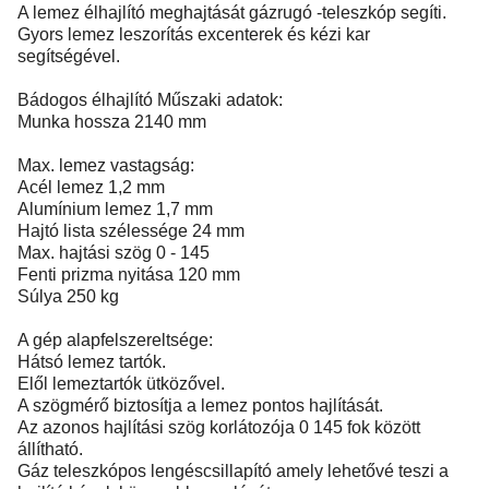
A lemez élhajlító meghajtását gázrugó -teleszkóp segíti.
Gyors lemez leszorítás excenterek és kézi kar
segítségével.
Bádogos élhajlító Műszaki adatok:
Munka hossza 2140 mm
Max. lemez vastagság:
Acél lemez 1,2 mm
Alumínium lemez 1,7 mm
Hajtó lista szélessége 24 mm
Max. hajtási szög 0 - 145
Fenti prizma nyitása 120 mm
Súlya 250 kg
A gép alapfelszereltsége:
Hátsó lemez tartók.
Elől lemeztartók ütközővel.
A szögmérő biztosítja a lemez pontos hajlítását.
Az azonos hajlítási szög korlátozója 0 145 fok között
állítható.
Gáz teleszkópos lengéscsillapító amely lehetővé teszi a