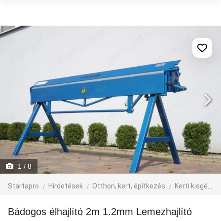
1
/ 8
Startapro
Hirdetések
Otthon, kert, építkezés
Kerti kisgép, szerszám
Bádogos élhajlító 2m 1.2mm Lemezhajlító