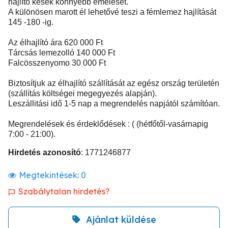
hajlító kések könnyebb emelését.
A különösen marott él lehetővé teszi a fémlemez hajlítását
145 -180 -ig.
Az élhajlító ára 620 000 Ft
Tárcsás lemezolló 140 000 Ft
Falcösszenyomo 30 000 Ft
Biztosítjuk az élhajlító szállítását az egész ország területén
(szállítás költségei megegyezés alapján).
Leszállitási idő 1-5 nap a megrendelés napjától számítóan.
Megrendelések és érdeklődések : ( (hétfőtől-vasárnapig
7:00 - 21:00).
Hirdetés azonosító
: 1771246877
Megtekintések:
0
Szabálytalan hirdetés?
Ajánlat küldése