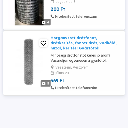
augusztus 3
téveszék össze a hagyományos csomózású
200 Ft
lágy huzalos Vadhálókkal! Ár érték arányban
a P-tech Vadháló a legjobb
Hitelesített telefonszám
választás!Egyetlen a világon, ...
4
Horganyzott drótfonat,
drótkerítés, fonott drót, vadháló,
huzal, kerítés! Gyártótól!
Minőségi drótfonatot keres jó áron?
Vásároljon egyenesen a gyártótól!
Lyukelosztás: 7cm x 7cm. Egy tekercs 25
Veszprém, Veszprém
méter hosszú. A vastagság lehet: 1,8mm
július 23
2,0mm 2,2mm. Magasság: 100cm, 120cm,
569 Ft
150cm, 170cm, 200cm. Kapható PVC-s
5
változatban is! Rendelését házhoz is
Hitelesített telefonszám
szállítjuk, hívjon minket bátran!!