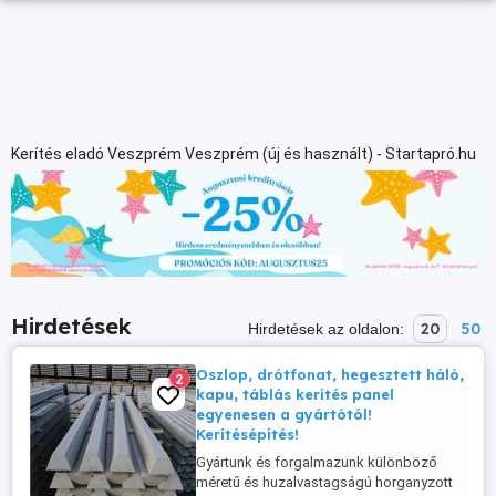
Kerítés eladó Veszprém Veszprém (új és használt) - Startapró.hu
Hirdetések
20
50
Hirdetések az oldalon:
Oszlop, drótfonat, hegesztett háló,
2
kapu, táblás kerítés panel
egyenesen a gyártótól!
Kerítésépítés!
Gyártunk és forgalmazunk különböző
méretű és huzalvastagságú horganyzott