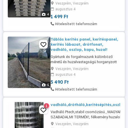
és műanyagos drótfonatot, vadhálót,
Veszprém, Veszprém
dróthálót, tüskés huzalt, szögesdrótot,
augusztus 4
vezérdrótot, pengés drótot (NATO hálót),
4
1 499 Ft
kerítés hálót, feszítőhuzalt, kerítésdrótot,
vadkerítést, kerítés oszlopokat és
Hitelesített telefonszám
kapukat. Továbbá kerítés paneleket ...
Táblás kerítés panel, kerítéspanel,
kerítés lábazat, drótfonat,
vadháló, oszlop, kapu, huzal!
Gyártunk és forgalmazunk különböző
méretű és huzalvastagságú horganyzott
és műanyagos drótfonatot, vadhálót,
Veszprém, Veszprém
dróthálót, tüskés huzalt, szögesdrótot,
augusztus 4
vezérdrótot, pengés drótot (NATO hálót),
5 490 Ft
kerítés hálót, feszítőhuzalt, kerítésdrótot,
5
vadkerítést, kerítés oszlopokat és
Hitelesített telefonszám
kapukat. Továbbá kerítés paneleket ...
vadháló,drótháló,kerítésépítés,oszlop
1
Vadháló Ptech,stabil csomózású , MAGYAR
SZABADALMI TERMÉK!, félkemény huzalok ,
5 -akár 6 méter oszlop távolság esetén is
Veszprém, Veszprém
feszes kerítés építhető ! A P-tech Vadhálót ne