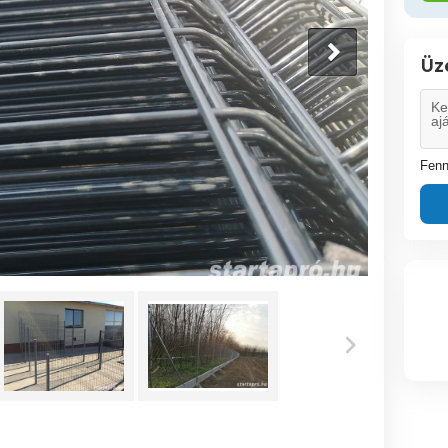
Üz
Fenn