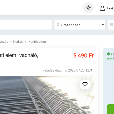
Fió
tkezés
Kerítés
Kerítéselem
5 490
Ft
H
tele
Feladás dátuma: 2026.07.23 12:34