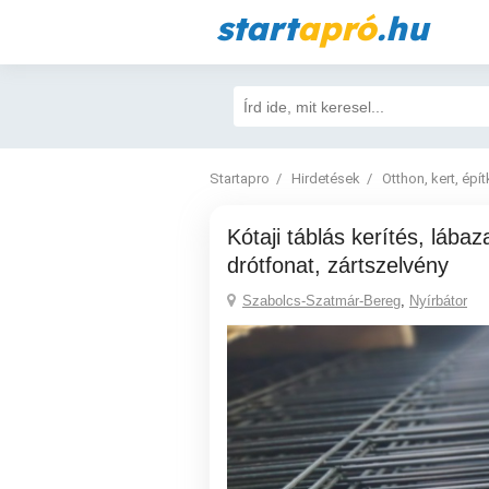
start
apró
.hu
Startapro
Hirdetések
Otthon, kert, épí
Kótaji táblás kerítés, lábazati elem, vadháló,
drótfonat, zártszelvény
Szabolcs-Szatmár-Bereg
,
Nyírbátor