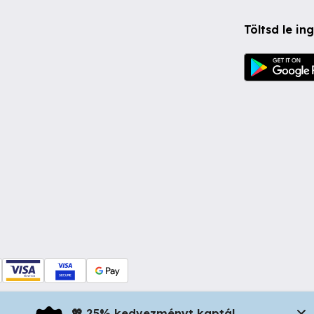
Töltsd le i
💖 25% kedvezményt kaptál