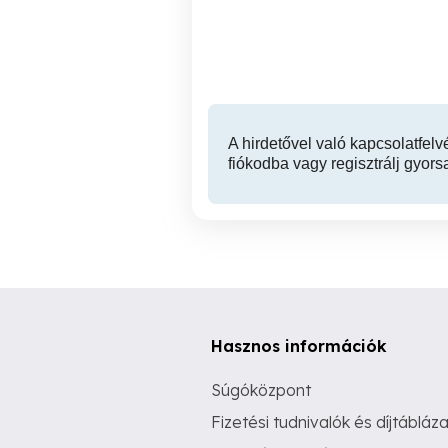
gyártása, hulladék nélkül!
Nyíregyháza
3,333 Ft
A hirdetővel való kapcsolatfelv
fiókodba vagy regisztrálj gyors
Hasznos információk
Súgóközpont
Fizetési tudnivalók és díjtábláza