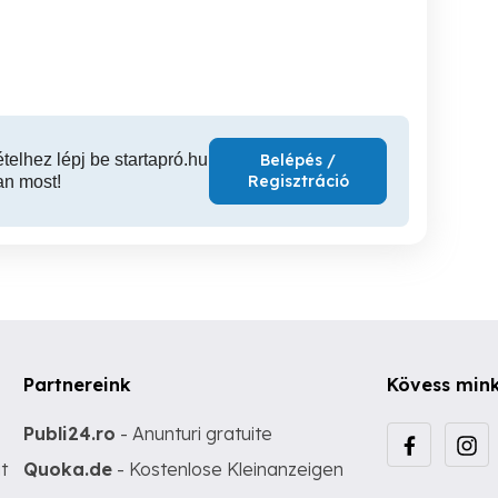
métertől!
keríté
Nyíregyháza
Nyíregyháza
640 Ft
2,700 Ft
5,
ételhez lépj be startapró.hu
Belépés /
Regisztráció
an most!
Partnereink
Kövess min
Publi24.ro
- Anunturi gratuite
t
Quoka.de
- Kostenlose Kleinanzeigen