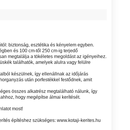
tól: biztonság, esztétika és kényelem egyben.
gben és 100 cm-től 250 cm-ig terjedő
an megtalálja a tökéletes megoldást az igényeihez.
skék találhatók, amelyek alulra vagy felülre
lból készülnek, így ellenállnak az időjárás
horganyzás után porfestékkel festődnek, amit
séges összes alkatrész megtalálható nálunk, így
hhoz, hogy megépítse álmai kerítését.
nlatot most!
rítés építéshez szükséges: www.kotaji-kerites.hu