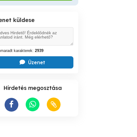
enet küldese
maradt karakterek:
2939
Üzenet
Hirdetés megosztása