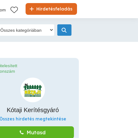
Hirdetésfeladás
kom
itelesített
fonszám
Kótaji Kerítésgyáró
Összes hirdetés megtekintése
Mutasd