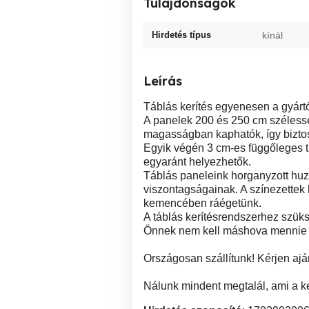
Tulajdonságok
Hirdetés típus
kínál
Leírás
Táblás kerítés egyenesen a gyártó
A panelek 200 és 250 cm szélessé
magasságban kaphatók, így biztos
Egyik végén 3 cm-es függőleges tü
egyaránt helyezhetők.
Táblás paneleink horganyzott huza
viszontagságainak. A színezettek 
kemencében ráégetünk.
A táblás kerítésrendszerhez szük
Önnek nem kell máshova mennie a
Országosan szállítunk! Kérjen ajá
Nálunk mindent megtalál, ami a ke