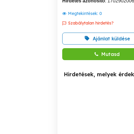
Hirdetés azonosító
: 170290200
Megtekintések:
0
Szabálytalan hirdetés?
Ajánlat küldése
Mutasd
Hirdetések, melyek érde
Hullámosított A C É L H Á
KERÍTÉSDRÓT A K C I Ó !
L Ó (Heidekker háló)
Bom