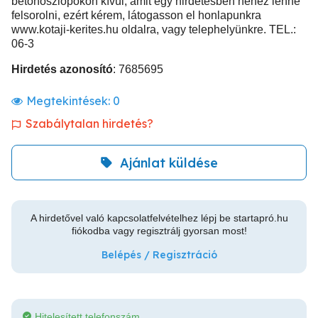
betonoszlopokon kívül, amit egy hirdetésben nehéz lenne
felsorolni, ezért kérem, látogasson el honlapunkra
www.kotaji-kerites.hu oldalra, vagy telephelyünkre. TEL.:
06-3
Hirdetés azonosító
: 7685695
Megtekintések:
0
Szabálytalan hirdetés?
Ajánlat küldése
A hirdetővel való kapcsolatfelvételhez lépj be startapró.hu
fiókodba vagy regisztrálj gyorsan most!
Belépés / Regisztráció
Hitelesített telefonszám