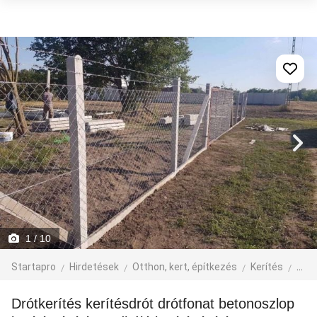
1
/ 10
Startapro
Hirdetések
Otthon, kert, építkezés
Kerítés
Kerí
Drótkerítés kerítésdrót drótfonat betonoszlop