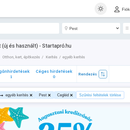
nhirdetések
Céges hirdetések
Rendezés
Fió
1
0
(új és használt) - Startapró.hu
Otthon, kert, építkezés
Kerítés
egyéb kerítés
ánhirdetések
Céges hirdetések
Rendezés
1
0
→
egyéb kerítés
Pest
Cegléd
Szűrési feltételek törlése