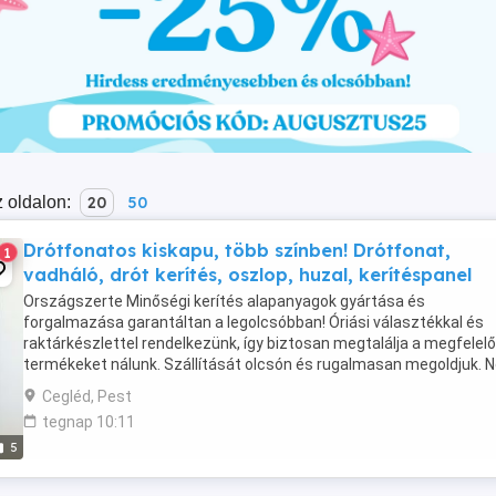
 oldalon:
20
50
Drótfonatos kiskapu, több színben! Drótfonat,
1
vadháló, drót kerítés, oszlop, huzal, kerítéspanel
Országszerte Minőségi kerítés alapanyagok gyártása és
forgalmazása garantáltan a legolcsóbban! Óriási választékkal és
raktárkészlettel rendelkezünk, így biztosan megtalálja a megfelelő
termékeket nálunk. Szállítását olcsón és rugalmasan megoldjuk. 
habozzon, kérjen ajánlatot még ma! Startap
Cegléd, Pest
tegnap 10:11
5