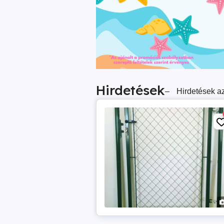
Hirdetések
–
Hirdetések az