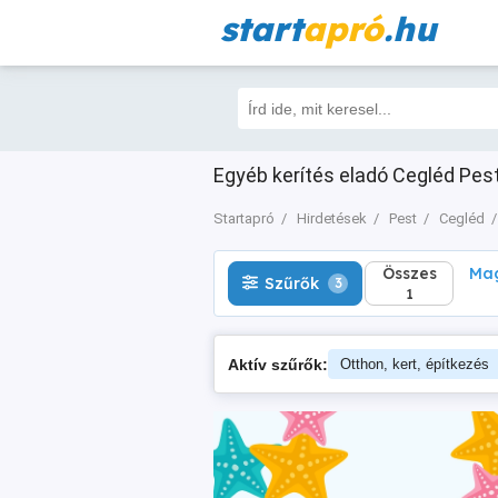
start
apró
.hu
Összes
Magá
Szűrők
3
1
Egyéb kerítés eladó Cegléd Pest 
Startapró
Hirdetések
Pest
Cegléd
Összes
Mag
Szűrők
3
1
Aktív szűrők:
Otthon, kert, építkezés