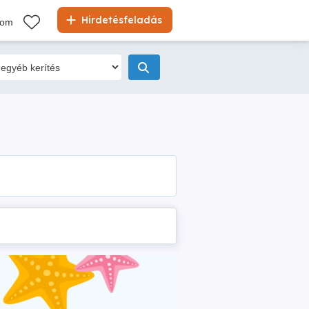
Hirdetésfeladás
kom