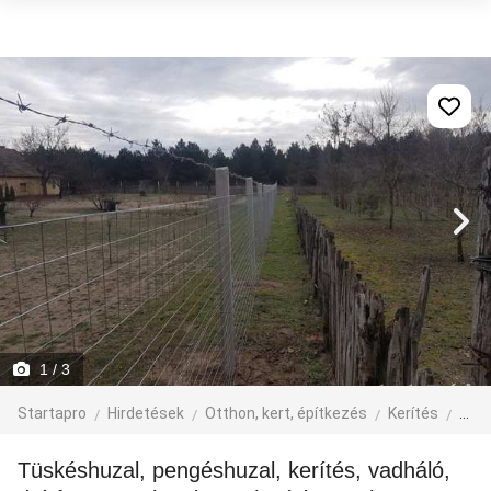
1
/ 3
Startapro
Hirdetések
Otthon, kert, építkezés
Kerítés
egyé
Tüskéshuzal, pengéshuzal, kerítés, vadháló,