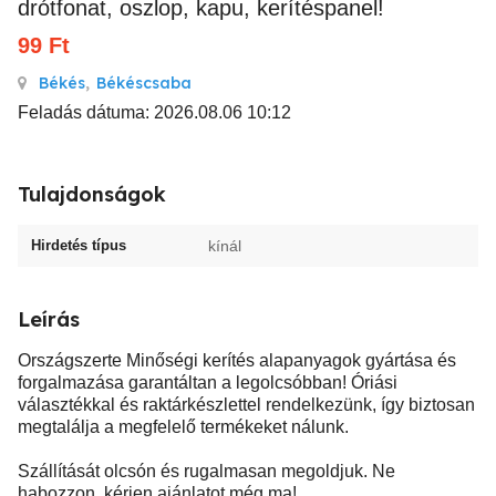
drótfonat, oszlop, kapu, kerítéspanel!
99
Ft
Békés
,
Békéscsaba
Feladás dátuma: 2026.08.06 10:12
Tulajdonságok
Hirdetés típus
kínál
Leírás
Országszerte Minőségi kerítés alapanyagok gyártása és
forgalmazása garantáltan a legolcsóbban! Óriási
választékkal és raktárkészlettel rendelkezünk, így biztosan
megtalálja a megfelelő termékeket nálunk.
Szállítását olcsón és rugalmasan megoldjuk. Ne
habozzon, kérjen ajánlatot még ma!