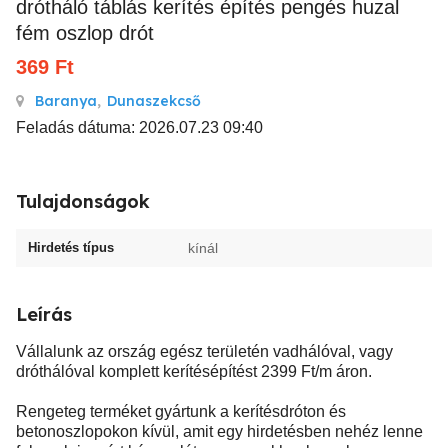
drótháló táblás kerítés építés pengés huzal
fém oszlop drót
369
Ft
Baranya
,
Dunaszekcső
Feladás dátuma: 2026.07.23 09:40
Tulajdonságok
Hirdetés típus
kínál
Leírás
Vállalunk az ország egész területén vadhálóval, vagy
dróthálóval komplett kerítésépítést 2399 Ft/m áron.
Rengeteg terméket gyártunk a kerítésdróton és
betonoszlopokon kívül, amit egy hirdetésben nehéz lenne