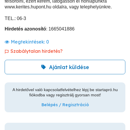
felsorolni, ezért kérem, látogasson el honlapunkra
www.kerites.hupont.hu oldalra, vagy telephelyünkre.
TEL.: 06-3
Hirdetés azonosító
: 1665041886
Megtekintések:
0
Szabálytalan hirdetés?
Ajánlat küldése
A hirdetővel való kapcsolatfelvételhez lépj be startapró.hu
fiókodba vagy regisztrálj gyorsan most!
Belépés / Regisztráció