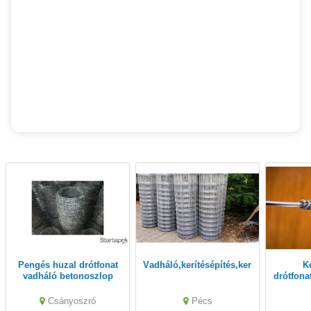
pengés huzal drótfonat
vadháló,kerítésépítés,kerítésdrót,föl
kerítésdrót,
vadháló betonoszlop
drótfona
kerítés építés drótháló
kerítésdrót tüskés drót
Csányoszró
Pécs
huzal