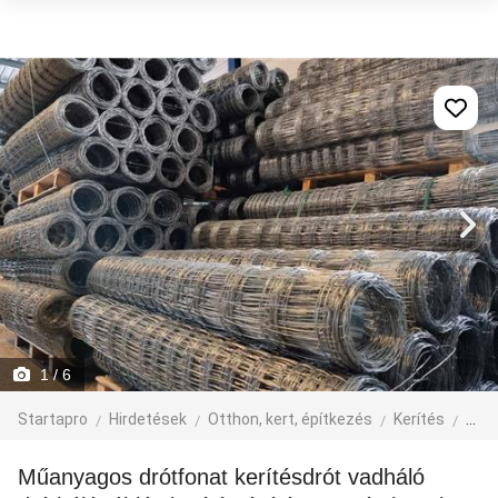
1
/ 6
Startapro
Hirdetések
Otthon, kert, építkezés
Kerítés
egyé
Műanyagos drótfonat kerítésdrót vadháló