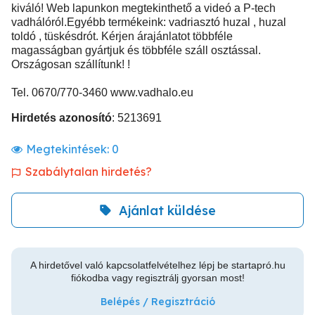
kiváló! Web lapunkon megtekinthető a videó a P-tech
vadhálóról.Egyébb termékeink: vadriasztó huzal , huzal
toldó , tüskésdrót. Kérjen árajánlatot többféle
magasságban gyártjuk és többféle száll osztással.
Országosan szállítunk! !
Tel. 0670/770-3460 www.vadhalo.eu
Hirdetés azonosító
: 5213691
Megtekintések:
0
Szabálytalan hirdetés?
Ajánlat küldése
A hirdetővel való kapcsolatfelvételhez lépj be startapró.hu
fiókodba vagy regisztrálj gyorsan most!
Belépés / Regisztráció