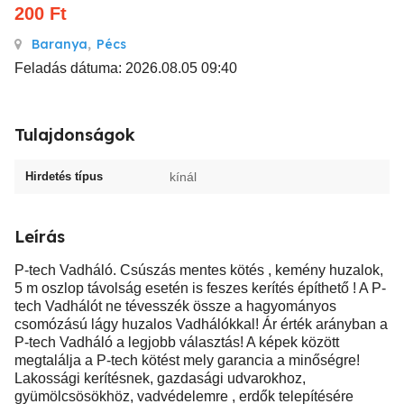
200
Ft
Baranya
,
Pécs
Feladás dátuma: 2026.08.05 09:40
Tulajdonságok
Hirdetés típus
kínál
Leírás
P-tech Vadháló. Csúszás mentes kötés , kemény huzalok,
5 m oszlop távolság esetén is feszes kerítés építhető ! A P-
tech Vadhálót ne tévesszék össze a hagyományos
csomózású lágy huzalos Vadhálókkal! Ár érték arányban a
P-tech Vadháló a legjobb választás! A képek között
megtalálja a P-tech kötést mely garancia a minőségre!
Lakossági kerítésnek, gazdasági udvarokhoz,
gyümölcsösökhöz, vadvédelemre , erdők telepítésére