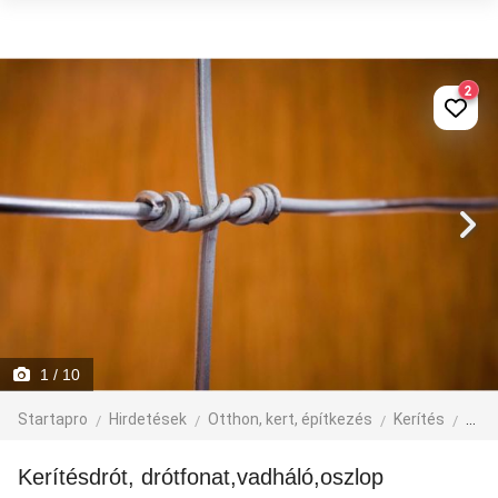
2
1
/ 10
Startapro
Hirdetések
Otthon, kert, építkezés
Kerítés
egyé
kerítésdrót, drótfonat,vadháló,oszlop