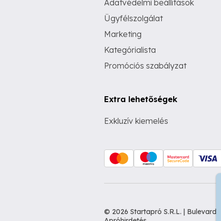
Adatvédelmi beállítások
Ügyfélszolgálat
Marketing
Kategórialista
Promóciós szabályzat
Extra lehetőségek
Exkluzív kiemelés
© 2026 Startapró S.R.L. | Bulevar
Apróhirdetés