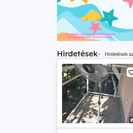
Hirdetések
–
Hirdetések az