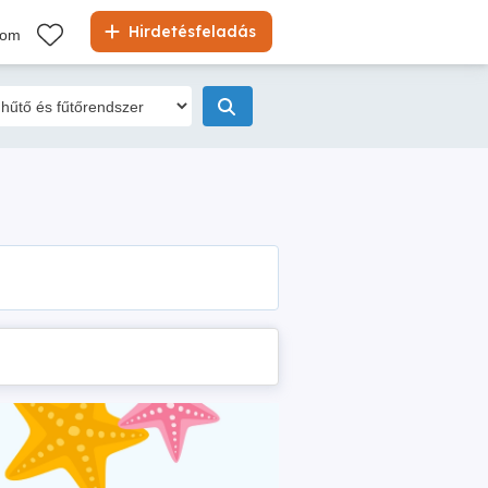
Hirdetésfeladás
kom