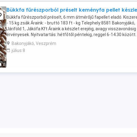
Bükkfa fűrészporból préselt keményfa pellet készl
Bükkfa fűrészporból préselt, 6 mm átmérőjű fapellet eladó. Kiszere
- 15 kg zsák Áraink: - bruttó 183 ft - kg Telephely:8581 Bakonyjákó,
Járiföld 1, Jákófa Kft Áraink a készlet erejéig, avagy visszavonásig
érvényesek. Nyitvatartás: hétfőtől péntekig, reggel 6-14.30 között.
Telephelyünk.: ...
Bakonyjákó, Veszprém
július 8
2