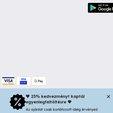
💖 25% kedvezményt kaptál
egyenlegfeltöltésre 💖
dul Dacia nr 34, Oradea 410346, Romania | Tax ID: RO44483373 -
In
Az ajánlat csak korlátozott ideig érvényes!