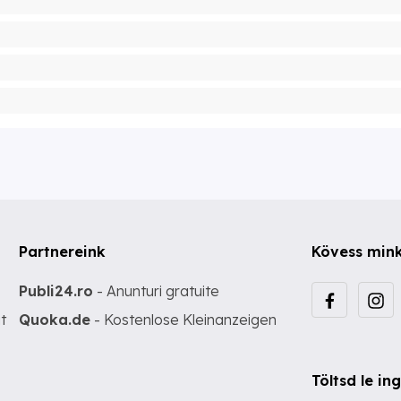
Partnereink
Kövess min
Publi24.ro
- Anunturi gratuite
t
Quoka.de
- Kostenlose Kleinanzeigen
Töltsd le i