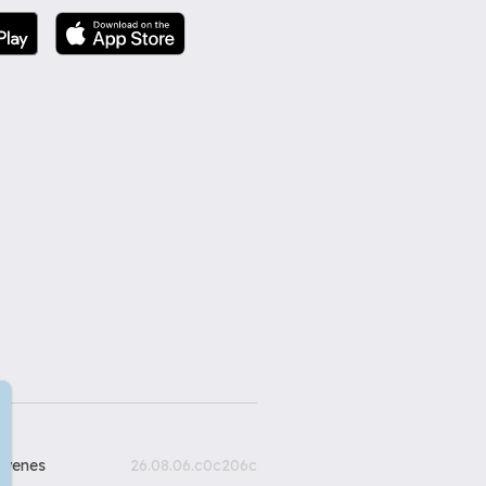
gyenes
26.08.06.c0c206c