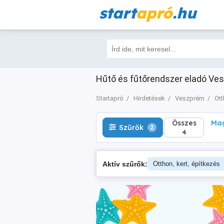
start
apró
.hu
Összes
Magá
Szűrők
2
4
Hűtő és fűtőrendszer eladó Vesz
Startapró
Hirdetések
Veszprém
Ott
Összes
Mag
Szűrők
2
4
Aktív szűrők:
Otthon, kert, építkezés