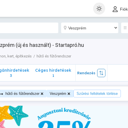
nhirdetések
Céges hirdetések
Rendezés
Fió
3
1
prém (új és használt) - Startapró.hu
hon, kert, építkezés
hűtő és fűtőrendszer
ánhirdetések
Céges hirdetések
Rendezés
3
1
→
hűtő és fűtőrendszer
Veszprém
Szűrési feltételek törlése