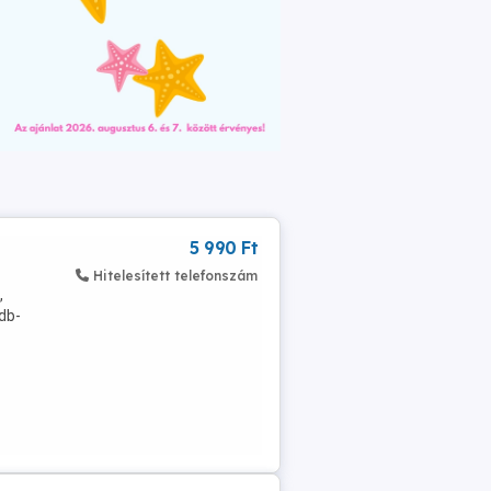
5 990 Ft
Hitelesített telefonszám
,
 db-