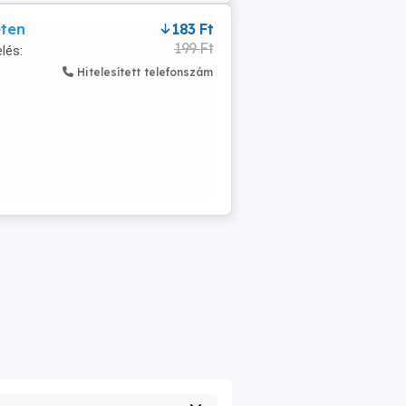
eten
183 Ft
199 Ft
lés:
Hitelesített telefonszám