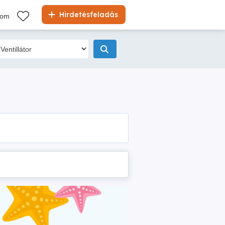
Hirdetésfeladás
kom