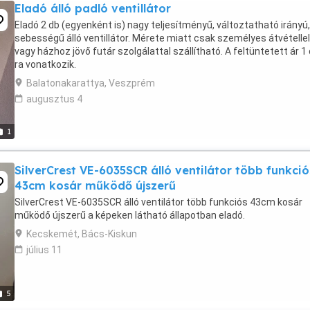
Eladó álló padló ventillátor
Eladó 2 db (egyenként is) nagy teljesítményű, változtatható irányú,
sebességű álló ventillátor. Mérete miatt csak személyes átvétellel
vagy házhoz jövő futár szolgálattal szállítható. A feltüntetett ár 1
ra vonatkozik.
Balatonakarattya, Veszprém
augusztus 4
1
SilverCrest VE-6035SCR álló ventilátor több funkció
43cm kosár működő újszerű
SilverCrest VE-6035SCR álló ventilátor több funkciós 43cm kosár
működő újszerű a képeken látható állapotban eladó.
Kecskemét, Bács-Kiskun
július 11
5