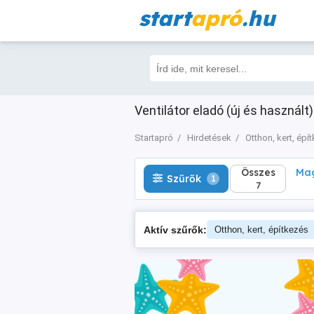
start
apró
.hu
Összes
Magá
Szűrők
1
7
Ventilátor eladó (új és használt)
Startapró
Hirdetések
Otthon, kert, épí
Összes
Mag
Szűrők
1
7
Aktív szűrők:
Otthon, kert, építkezés