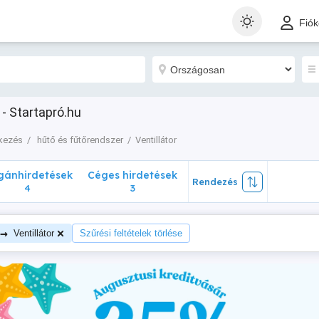
nhirdetések
Céges hirdetések
Rendezés
Fió
4
3
 - Startapró.hu
tkezés
hűtő és fűtőrendszer
Ventillátor
ánhirdetések
Céges hirdetések
Rendezés
4
3
→
Ventillátor
Szűrési feltételek törlése