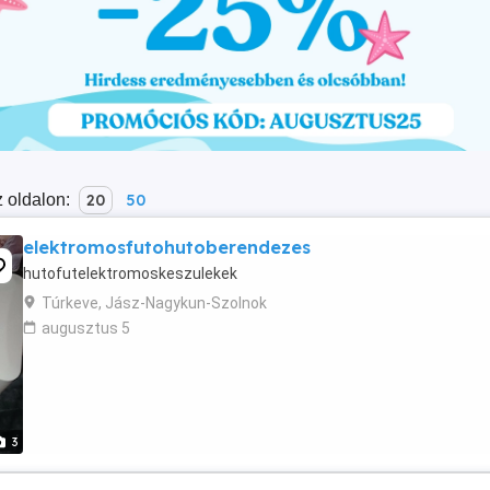
 oldalon:
20
50
elektromosfutohutoberendezes
hutofutelektromoskeszulekek
Túrkeve, Jász-Nagykun-Szolnok
augusztus 5
3