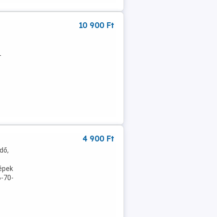
10 900 Ft
-
4 900 Ft
dő,
képek
6-70-