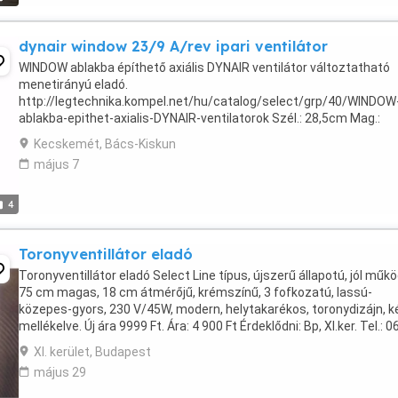
dynair window 23/9 A/rev ipari ventilátor
WINDOW ablakba építhető axiális DYNAIR ventilátor változtatható
menetirányú eladó.
http://legtechnika.kompel.net/hu/catalog/select/grp/40/WINDOW
ablakba-epithet-axialis-DYNAIR-ventilatorok Szél.: 28,5cm Mag.:
28,5cm Mély.: 11,5cm
Kecskemét, Bács-Kiskun
május 7
4
Toronyventillátor eladó
Toronyventillátor eladó Select Line típus, újszerű állapotú, jól műkö
75 cm magas, 18 cm átmérőjű, krémszínű, 3 fofkozatú, lassú-
közepes-gyors, 230 V/45W, modern, helytakarékos, toronydizájn, 
mellékelve. Új ára 9999 Ft. Ára: 4 900 Ft Érdeklődni: Bp, XI.ker. Tel.: 0
344-1512 vagy sandorf ...
XI. kerület, Budapest
május 29