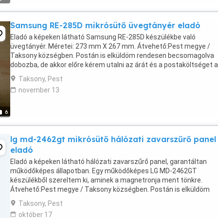
Samsung RE-285D mikrósütő üvegtányér eladó
Eladó a képeken látható Samsung RE-285D készülékbe való
üvegtányér. Méretei: 273 mm X 267 mm. Átvehető:Pest megye /
Taksony községben. Postán is elküldöm rendesen becsomagolva
dobozba, de akkor előre kérem utalni az árát és a postaköltséget a
bankszámlámra, vagy lakcímemre postai csekken. Utánvétellel ...
Taksony, Pest
november 13
6
lg md-2462gt mikrósütő hálózati zavarszűrő panel
eladó
Eladó a képeken látható hálózati zavarszűrő panel, garantáltan
működőképes állapotban. Egy működőképes LG MD-2462GT
készülékből szereltem ki, aminek a magnetronja ment tönkre.
Átvehető:Pest megye / Taksony községben. Postán is elküldöm
rendesen becsomagolva dobozba, de akkor előre kérem utalni az ...
Taksony, Pest
október 17