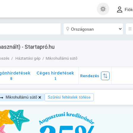
nhirdetések
Céges hirdetések
Rendezés
Fió
8
1
asznált) - Startapró.hu
tkezés
Háztartási gép
Mikrohullámú sütő
ánhirdetések
Céges hirdetések
Rendezés
8
1
→
Mikrohullámú sütő
Szűrési feltételek törlése