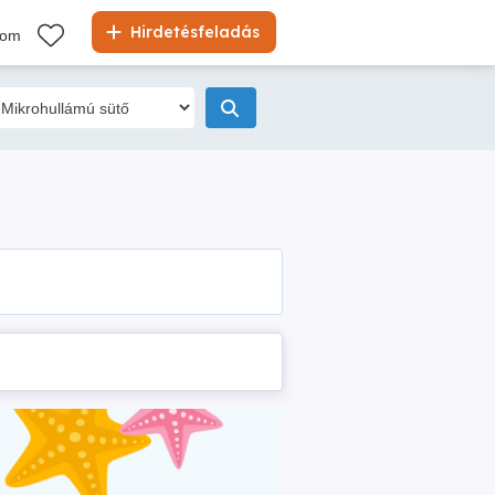
Hirdetésfeladás
kom