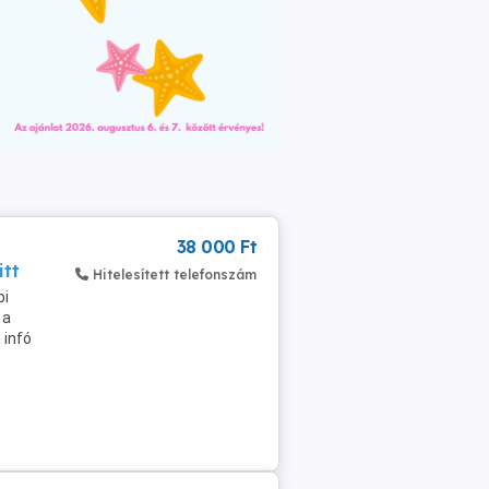
38 000 Ft
itt
Hitelesített telefonszám
bi
 a
 infó