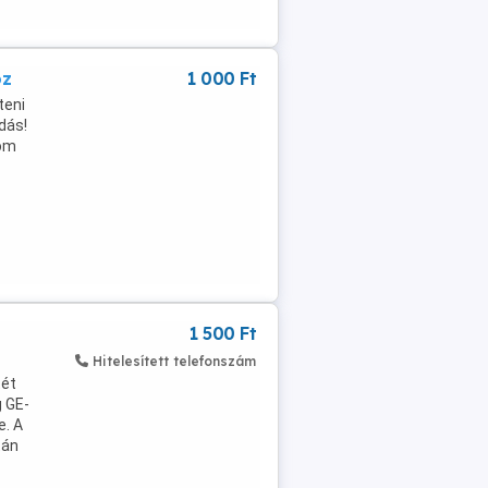
öz
1 000 Ft
teni
dás!
zom
1 500 Ft
Hitelesített telefonszám
tét
 GE-
e. A
tán