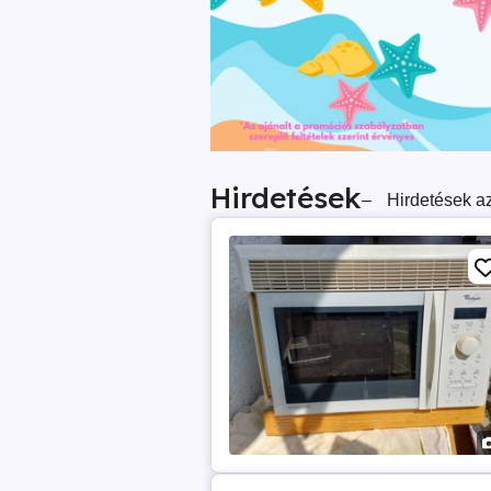
Hirdetések
–
Hirdetések az