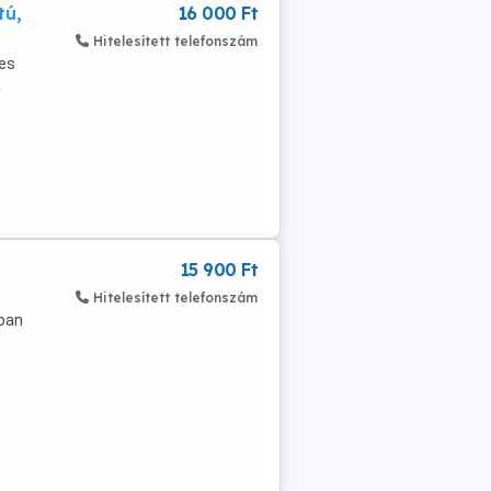
tú,
16 000 Ft
Hitelesített telefonszám
pes
a
15 900 Ft
Hitelesített telefonszám
tban