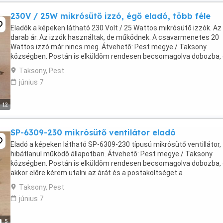
230V / 25W mikrósütő izzó, égő eladó, több féle
Eladók a képeken látható 230 Volt / 25 Wattos mikrósütő izzók. Az
darab ár. Az izzók használtak, de működnek. A csavarmenetes 20
Wattos izzó már nincs meg. Átvehető: Pest megye / Taksony
községben. Postán is elküldöm rendesen becsomagolva dobozba,
akkor előre kérem utalni az árát és a postaköltséget ...
Taksony, Pest
június 7
12
SP-6309-230 mikrósütő ventilátor eladó
Eladó a képeken látható SP-6309-230 típusú mikrósütő ventillátor,
hibátlanul működő állapotban. Átvehető: Pest megye / Taksony
községben. Postán is elküldöm rendesen becsomagolva dobozba,
akkor előre kérem utalni az árát és a postaköltséget a
bankszámlámra, vagy lakcímemre postai csekken. Utánvétellel ...
Taksony, Pest
június 7
5