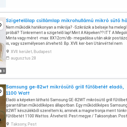
Szigetelőlap csillámlap mikrohullámú mikró sütő h
Nem működik hatékonyan a mikrója? -Szikrázik a belseje ha melegí
próbál? Tönkrement a szigetelő lap! Mint A Képeken?? ITT A Megol
Minta vagy méret -max: 8X12cm/db- megadása után akár postá
is, vagy személyesen átvehető: Bp. XVII. ker-ben Utánvéttel nem
postázom!! Csak és kizárólag előre ...
XVII. kerület, Budapest
augusztus 28
3
Samsung ge-82wt mikrósütő grill fűtőbetét eladó,
1100 Watt
Eladó a képeken látható Samsung GE-82WT mikrósütő grill fűtőbe
garantáltan működőképes állapotban. Egy működőképes Samsung
82WT készülékből szereltem ki, aminek a magnetronja ment tönkr
fűtőbetét 1100 Wattos. Átvehető: Pest megye / Taksonyban. Pos
is elküldöm rendesen becsomagolva dobozba, ...
Taksony, Pest