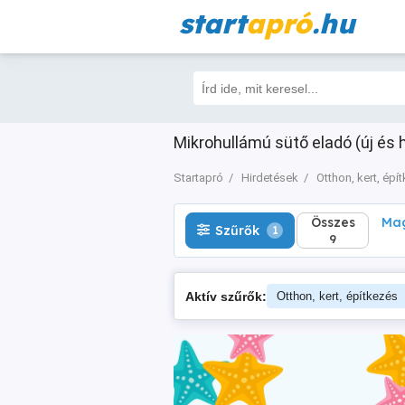
start
apró
.hu
Összes
Magá
Szűrők
1
9
Mikrohullámú sütő eladó (új és h
Startapró
Hirdetések
Otthon, kert, épí
Összes
Mag
Szűrők
1
9
Aktív szűrők:
Otthon, kert, építkezés