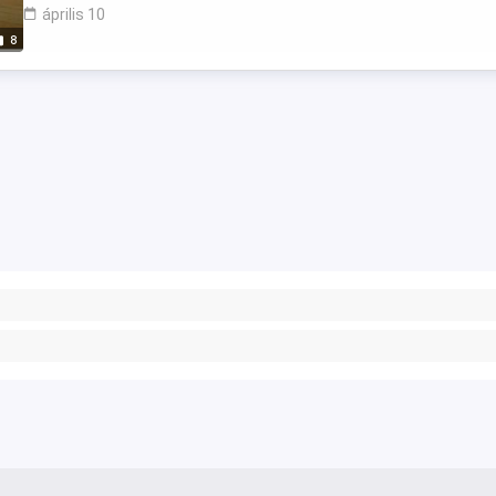
április 10
8