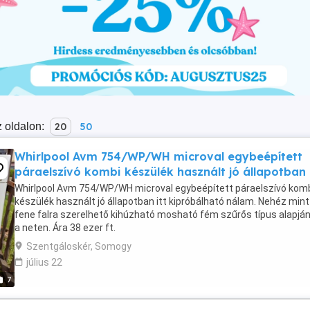
 oldalon:
20
50
Whirlpool Avm 754/WP/WH microval egybeépített
páraelszívó kombi készülék használt jó állapotban 
Whirlpool Avm 754/WP/WH microval egybeépített páraelszívó kom
készülék használt jó állapotban itt kipróbálható nálam. Nehéz mint
fene falra szerelhető kihúzható mosható fém szűrős típus alapján
a neten. Ára 38 ezer ft.
Szentgáloskér, Somogy
július 22
7