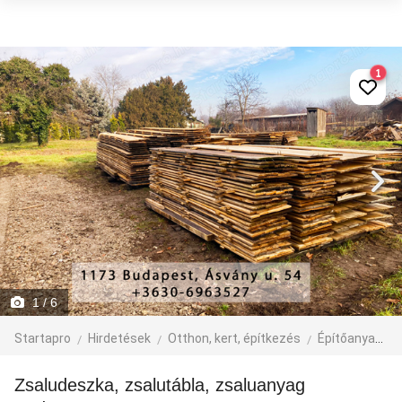
1
1
/ 6
Startapro
Hirdetések
Otthon, kert, építkezés
Építőanyag
Zsaludeszka, zsalutábla, zsaluanyag