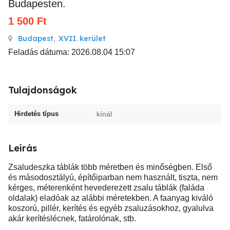
Budapesten.
1 500
Ft
Budapest
,
XVII. kerület
Feladás dátuma: 2026.08.04 15:07
Tulajdonságok
Hirdetés típus
kínál
Leírás
Zsaludeszka táblák több méretben és minőségben. Első
és másodosztályú, építőiparban nem használt, tiszta, nem
kérges, méterenként hevederezett zsalu táblák (faláda
oldalak) eladóak az alábbi méretekben. A faanyag kiváló
koszorú, pillér, kerítés és egyéb zsaluzásokhoz, gyalulva
akár kerítéslécnek, fatárolónak, stb.