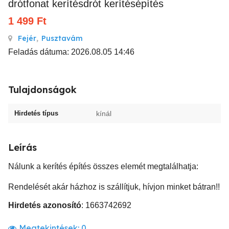
drótfonat kerítésdrót kerítésépítés
1 499
Ft
Fejér
,
Pusztavám
Feladás dátuma: 2026.08.05 14:46
Tulajdonságok
Hirdetés típus
kínál
Leírás
Nálunk a kerítés építés összes elemét megtalálhatja:
Rendelését akár házhoz is szállítjuk, hívjon minket bátran!!
Hirdetés azonosító
: 1663742692
Megtekintések:
0