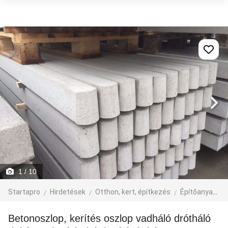
1
/ 10
Startapro
Hirdetések
Otthon, kert, építkezés
Építőanyag
Betonoszlop, kerítés oszlop vadháló drótháló