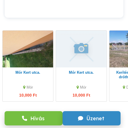
Mór Kert utca.
Mór Kert utca.
Kerítéspanel vadháló
dróth
drótker
szögesdr
Mór
Mór
10,000 Ft
10,000 Ft
Hívás
Üzenet