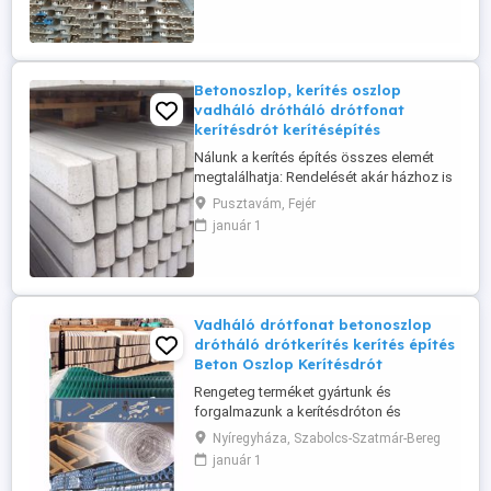
toldásához cső toldó: fél doboz -széles
profil: 126 db, azaz 378 m - L profil (3 m-es
gumi lefogató lemez): 240 db, ...
Betonoszlop, kerítés oszlop
vadháló drótháló drótfonat
kerítésdrót kerítésépítés
Nálunk a kerítés építés összes elemét
megtalálhatja: Rendelését akár házhoz is
szállítjuk, hívjon minket bátran!!
Pusztavám, Fejér
január 1
Vadháló drótfonat betonoszlop
drótháló drótkerítés kerítés építés
Beton Oszlop Kerítésdrót
Rengeteg terméket gyártunk és
forgalmazunk a kerítésdróton és
betonoszlopokon kívül, amit egy
Nyíregyháza, Szabolcs-Szatmár-Bereg
hirdetésben nehéz lenne felsorolni, ezért
január 1
kérem, látogasson el honlapunkra
www.kerites.hupont.hu oldalra, vagy