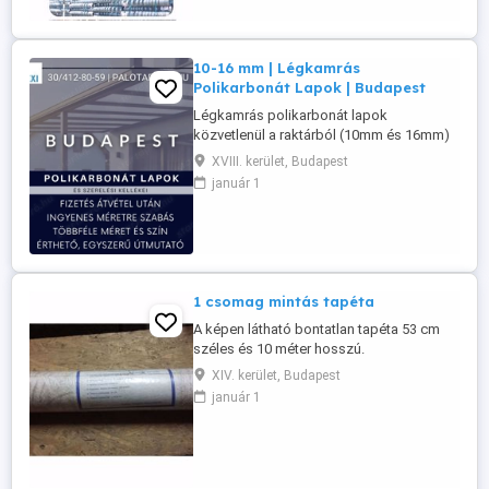
telephelyünkre, a KÓTAJI DRÓTFONAT,
VADHÁLÓ és BETONOSZLOP
CENTRUMBA ahol személyesen akár
10-16 mm | Légkamrás
további ...
Polikarbonát Lapok | Budapest
Légkamrás polikarbonát lapok
közvetlenül a raktárból (10mm és 16mm)
Választható színek: Víztiszta, Bronz, Opál,
XVIII. kerület, Budapest
és Antracit színek. Víztiszta hővisszaverő
január 1
verzió. Mit nyújtunk Önnek? - Fizetés az
áru átvétele után! - A lapok ingyenes
méretre szabása! (részletekért
érdeklődjön) - Szakértői árajánlat ...
1 csomag mintás tapéta
A képen látható bontatlan tapéta 53 cm
széles és 10 méter hosszú.
XIV. kerület, Budapest
január 1