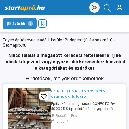
start
apró
.hu
Szűrők
3
Egyéb építőanyag eladó II. kerület Budapest (új és használt) -
Startapró.hu
Nincs találat a megadott keresési feltételekre
Írj be
másik kifejezést vagy egyszerűbb kereséshez használd
a kategóriákat és szűrőket
Hirdetések, melyek érdekelhetnek
CONECTO GA 50.20.25 S tip.
csarnok dilatáció
Építkezésen megmaradt CONECTO GA
50.20.25 S tip. dilatációs anyag eladó. -
betonba rögzítő csavar: 6 doboz -a
Budaörs, Pest
lemezt leszorító csavar: 9 doboz (9x500
január 1
db, össz. 4500 db). -a dilatáció