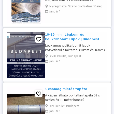
forgalmazunk a kerítésdróton és
betonoszlopokon kívül, amit egy
Nyíregyháza, Szabolcs-Szatmár-Bereg
hirdetésben nehéz lenne felsorolni, ezért
január 1
kérem, látogasson el honlapunkra
www.kerites.hupont.hu oldalra, vagy
telephelyünkre, a KÓTAJI DRÓTFONAT,
VADHÁLÓ és BETONOSZLOP
CENTRUMBA ahol személyesen akár
10-16 mm | Légkamrás
további ...
Polikarbonát Lapok | Budapest
Légkamrás polikarbonát lapok
közvetlenül a raktárból (10mm és 16mm)
Választható színek: Víztiszta, Bronz, Opál,
XVIII. kerület, Budapest
és Antracit színek. Víztiszta hővisszaverő
január 1
verzió. Mit nyújtunk Önnek? - Fizetés az
áru átvétele után! - A lapok ingyenes
méretre szabása! (részletekért
érdeklődjön) - Szakértői árajánlat ...
1 csomag mintás tapéta
A képen látható bontatlan tapéta 53 cm
széles és 10 méter hosszú.
XIV. kerület, Budapest
január 1