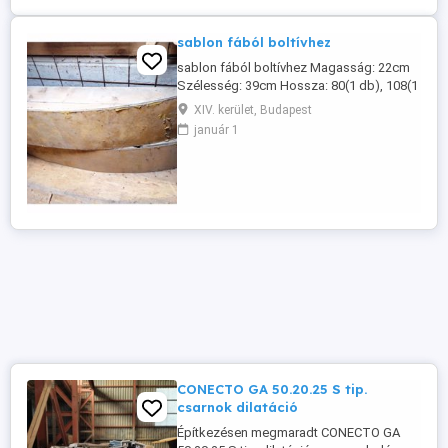
sablon fából boltívhez
sablon fából boltívhez Magasság: 22cm
Szélesség: 39cm Hossza: 80(1 db), 108(1
db), 160(1 db), 200cm(3 db) Egy különálló
XIV. kerület, Budapest
darab: Magasság: 28cm Szélesség: 25cm
január 1
Hossza: 200cm
CONECTO GA 50.20.25 S tip.
csarnok dilatáció
Építkezésen megmaradt CONECTO GA