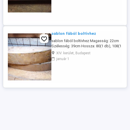
sablon fából boltívhez
sablon fából boltívhez Magasság: 22cm
Szélesség: 39cm Hossza: 80(1 db), 108(1
db), 160(1 db), 200cm(3 db) Egy különálló
XIV. kerület, Budapest
darab: Magasság: 28cm Szélesség: 25cm
január 1
Hossza: 200cm