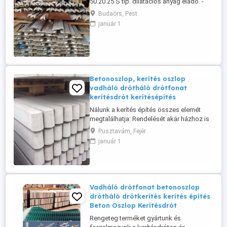
50.20.25 S tip. dilatációs anyag eladó. -
betonba rögzítő csavar: 6 doboz -a
Budaörs, Pest
lemezt leszorító csavar: 9 doboz (9x500
január 1
db, össz. 4500 db). -a dilatáció
toldásához cső toldó: fél doboz -széles
profil: 126 db, azaz 378 m - L profil (3 m-es
gumi lefogató lemez): 240 db, ...
Betonoszlop, kerítés oszlop
vadháló drótháló drótfonat
kerítésdrót kerítésépítés
Nálunk a kerítés építés összes elemét
megtalálhatja: Rendelését akár házhoz is
szállítjuk, hívjon minket bátran!!
Pusztavám, Fejér
január 1
Vadháló drótfonat betonoszlop
drótháló drótkerítés kerítés építés
Beton Oszlop Kerítésdrót
Rengeteg terméket gyártunk és