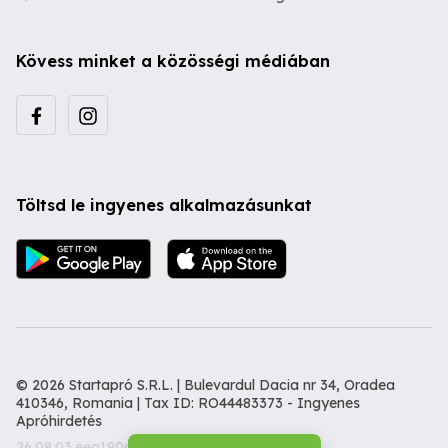
Kövess minket a közösségi médiában
Töltsd le ingyenes alkalmazásunkat
© 2026 Startapró S.R.L. | Bulevardul Dacia nr 34, Oradea
410346, Romania | Tax ID: RO44483373 -
Ingyenes
Apróhirdetés
26.08.03.eea190d