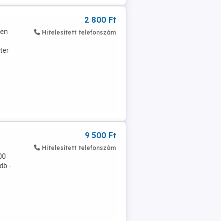
2 800 Ft
ten
Hitelesített telefonszám
ter
9 500 Ft
Hitelesített telefonszám
00
db -