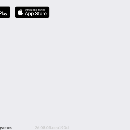
gyenes
26.08.03.eea190d