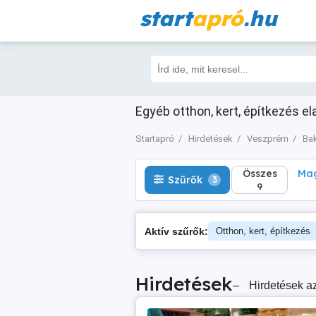
start
apró
.hu
Összes
Magá
Szűrők
3
9
Egyéb otthon, kert, építkezés e
Startapró
Hirdetések
Veszprém
Ba
Összes
Mag
Szűrők
3
9
Aktív szűrők:
Otthon, kert, építkezés
Hirdetések
–
Hirdetések az