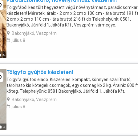
Paradicsomkaró, növénytámasz készleten!
Tölgyfából készült hegyezett végű növénytámasz, paradicsomkar
készleten! Méretek, árak: - 2 cm x 2 cm x 100 cm - ára bruttó 191 ft
2 cm x 2 cm x 110 cm - ára bruttó 216 ft db Telephelyünk: 8581,
Bakonyjákó, Járiföld 1,Jákófa Kft , Veszprém vármegye.
Bakonyjákó, Veszprém
július 8
4
Tölgyfa gyújtós készleten!
Tölgyfa gyútós eladó. Kiszerelés: kompakt, könnyen szállítható,
tárolható kis kötegek csomagok, egy csomag kb 2 kg. Áraink: 600 ft
köteg. Telephelyünk: 8581 Bakonyjákó, Járiföld 1, Jákófa Kft.
Bakonyjákó, Veszprém
július 8
3