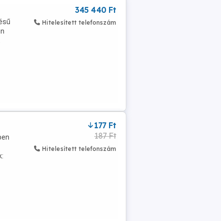
345 440 Ft
nésű
Hitelesített telefonszám
ön
,
?
177 Ft
187 Ft
ben
Hitelesített telefonszám
k: