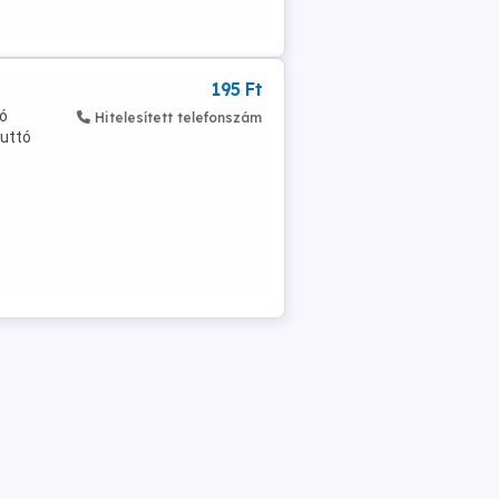
195 Ft
ó
Hitelesített telefonszám
ruttó