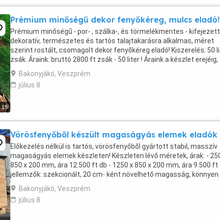
Prémium minőségű dekor fenyőkéreg, mulcs eladó!
Prémium minőségű - por- , szálka-, és törmelékmentes - kifejezet
dekoratív, természetes és tartós talajtakarásra alkalmas, méret
szerint rostált, csomagolt dekor fenyőkéreg eladó! Kiszerelés: 50 li
zsák. Áraink: bruttó 2800 ft zsák - 50 liter ! Áraink a készlet erejéig,
illetve visszavonásig ...
Bakonyjákó, Veszprém
július 8
15
Vörösfenyőből készült magaságyás elemek eladók
Előkezelés nélkül is tartós, vörösfenyőből gyártott stabil, masszív
magaságyás elemek készleten! Készleten lévő méretek, árak: - 25
850 x 200 mm, ára 12.500 ft db - 1250 x 850 x 200 mm, ára 9.500 ft 
jellemzők: szekcionált, 20 cm- ként növelhető magasság, könnyen
egymásba illeszthető, ...
Bakonyjákó, Veszprém
július 8