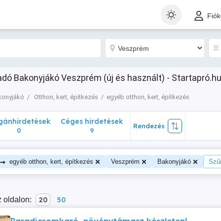
nhirdetések
Céges hirdetések
Rendezés
Fió
0
9
ladó Bakonyjákó Veszprém (új és használt) - Startapró.h
konyjákó
Otthon, kert, építkezés
egyéb otthon, kert, építkezés
ánhirdetések
Céges hirdetések
Rendezés
0
9
→
egyéb otthon, kert, építkezés
Veszprém
Bakonyjákó
Szűr
 oldalon:
20
50