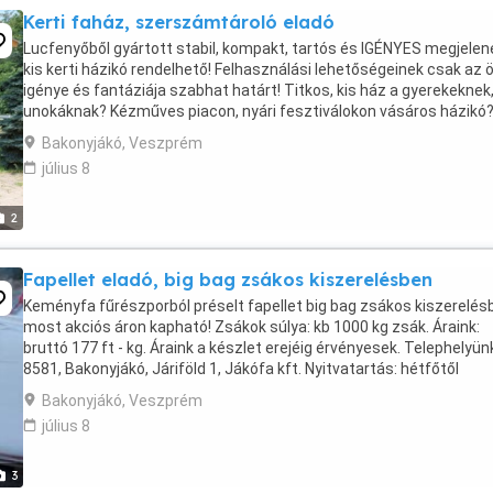
Kerti faház, szerszámtároló eladó
Lucfenyőből gyártott stabil, kompakt, tartós és IGÉNYES megjele
kis kerti házikó rendelhető! Felhasználási lehetőségeinek csak az 
igénye és fantáziája szabhat határt! Titkos, kis ház a gyerekeknek
unokáknak? Kézműves piacon, nyári fesztiválokon vásáros házikó
Vagy már csak tényleg egy ...
Bakonyjákó, Veszprém
július 8
2
Fapellet eladó, big bag zsákos kiszerelésben
Keményfa fűrészporból préselt fapellet big bag zsákos kiszerelés
most akciós áron kapható! Zsákok súlya: kb 1000 kg zsák. Áraink:
bruttó 177 ft - kg. Áraink a készlet erejéig érvényesek. Telephelyün
8581, Bakonyjákó, Járiföld 1, Jákófa kft. Nyitvatartás: hétfőtől
péntekig, reggel 6 -14,30 ...
Bakonyjákó, Veszprém
július 8
3