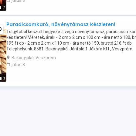
július 8
7
Paradicsomkaró, növénytámasz készleten!
Tölgyfából készült hegyezett végű növénytámasz, paradicsomkar
készleten! Méretek, árak: - 2 cm x 2 cm x 100 cm - ára nettó 130, b
195 ft db - 2 cm x 2 cm x 110 cm - ára nettó 150, bruttó 216 ft db
Telephelyünk: 8581, Bakonyjákó, Járiföld 1,Jákófa Kft , Veszprém
vármegye.
Bakonyjákó, Veszprém
július 8
3