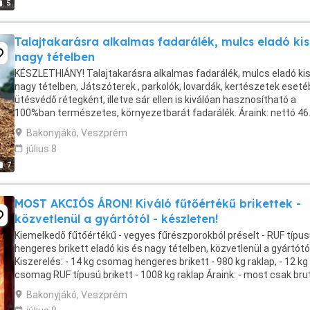
5
Talajtakarásra alkalmas fadarálék, mulcs eladó kis
nagy tételben
KÉSZLETHIÁNY! Talajtakarásra alkalmas fadarálék, mulcs eladó kis
nagy tételben, Játszóterek , parkolók, lovardák, kertészetek eset
ütésvédő rétegként, illetve sár ellen is kiválóan hasznosítható a
100%ban természetes, környezetbarát fadarálék. Áraink: nettó 46
bruttó 59.000 ft tonna. Big ...
Bakonyjákó, Veszprém
július 8
7
MOST AKCIÓS ÁRON! Kiváló fűtőértékű brikettek -
közvetlenül a gyártótól - készleten!
Kiemelkedő fűtőértékű - vegyes fűrészporokból préselt - RUF típus
hengeres brikett eladó kis és nagy tételben, közvetlenül a gyártótól
Kiszerelés: - 14 kg csomag hengeres brikett - 980 kg raklap, - 12 kg
csomag RUF típusú brikett - 1008 kg raklap Áraink: - most csak bru
100 (ruf) ...
Bakonyjákó, Veszprém