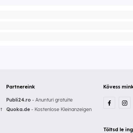
Partnereink
Kövess min
Publi24.ro
- Anunturi gratuite
t
Quoka.de
- Kostenlose Kleinanzeigen
Töltsd le i