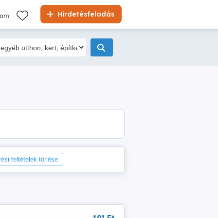
Hirdetésfeladás
kom
u
ési feltételek törlése