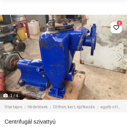
2
1
/ 4
Startapro
Hirdetések
Otthon, kert, építkezés
egyéb otthon, kert, építkezés
Centrifugál szivattyú