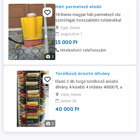
Háti permetező eladó
18 literes magyar háti permetező réz
szórófejjel, hosszabbító toldatokkal
eladó.
Eger, Heves
augusztus 1
15 000 Ft
Hitelesített telefonszám
1
Törölköző árúsító állvány
Eladó 2 db forgó törölköző árúsító
állvány. A kisebb 4 oldalas 40000 ft, a
nagyobb 6 oldalas 60000 ft.
Vécs, Heves
június 26
40 000 Ft
2