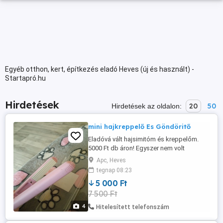
Egyéb otthon, kert, építkezés eladó Heves (új és használt) -
Startapró.hu
Hirdetések
20
50
Hirdetések az oldalon:
mini hajkreppelő Es Göndöritő
Eladóvá vált hajsimitóm és kreppelőm.
5000 Ft db áron! Egyszer nem volt
használva. Érdeklődni privát üzenetben,
Apc, Heves
kamu emberek kerüljenek. Szállításban
tegnap 08:23
nem tudok segíteni, csak személyes
5 000 Ft
átvétel!
7 500 Ft
4
Hitelesített telefonszám