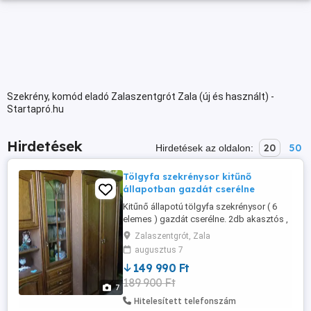
Szekrény, komód eladó Zalaszentgrót Zala (új és használt) -
Startapró.hu
Hirdetések
20
50
Hirdetések az oldalon:
Tölgyfa szekrénysor kitűnő
állapotban gazdát cserélne
Kitűnő állapotú tölgyfa szekrénysor ( 6
elemes ) gazdát cserélne. 2db akasztós ,
2 db polcos, 2db üveges résszel. 4,7m
Zalaszentgrót, Zala
beépítési hossz.
augusztus 7
149 990 Ft
189 900 Ft
7
Hitelesített telefonszám