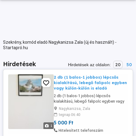
Szekrény, komód eladó Nagykanizsa Zala (új és használt) -
Startapró.hu
Hirdetések
20
50
Hirdetések az oldalon:
2 db (1 balos-1 jobbos) lépcsős
kialakítású, lebegő falipolc egyben
vagy külön-külön is eladó
2 db (1 balos-1 jobbos) lépcsős
kialakítású, lebegő falipolc egyben vagy
külön-külön is eladó. Mérete: 60 cm
Nagykanizsa, Zala
széles, 18 cm mély, 65 cm magas. Ára:
tegnap 06:40
5000 Ft db. Szállításban nem tudok
5 000 Ft
segíteni. Átvehető Nagykanizsán.
1
Hitelesített telefonszám