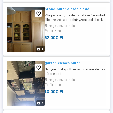
Szoba bútor olcsón eladó!
Világos színű, rusztikus hatású 4 elemből
álló szekrénysor dohányzóasztallal és kis
komóddal együtt elvihető. Megkímélt
Nagykanizsa, Zala
állapotú bútor.
július 28
32 000 Ft
4
garzon elemes bútor
Nagyon jó állapotban levő garzon elemes
bútor eladó
Nagykanizsa, Zala
július 10
10 000 Ft
1