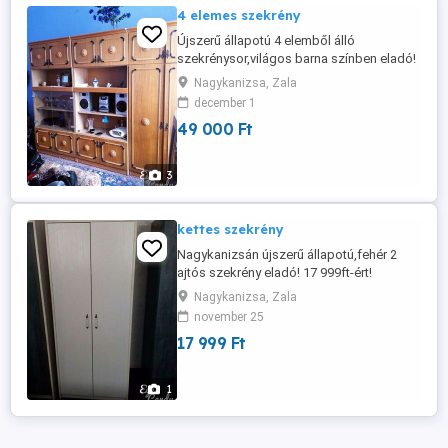
4 elemes szekrény
Újszerű állapotú 4 elemből álló
szekrénysor,világos barna színben eladó!
49 000ft-ért adom!
Nagykanizsa, Zala
december 1
49 000 Ft
3
kettes szekrény
Nagykanizsán újszerű állapotú,fehér 2
ajtós szekrény eladó! 17 999ft-ért!
Nagykanizsa, Zala
november 25
17 999 Ft
1