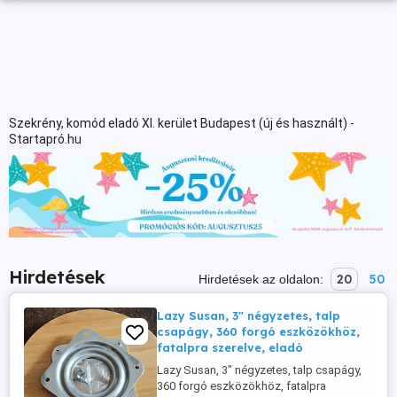
Szekrény, komód eladó XI. kerület Budapest (új és használt) -
Startapró.hu
Hirdetések
20
50
Hirdetések az oldalon:
Lazy Susan, 3" négyzetes, talp
csapágy, 360 forgó eszközökhöz,
fatalpra szerelve, eladó
Lazy Susan, 3" négyzetes, talp csapágy,
360 forgó eszközökhöz, fatalpra