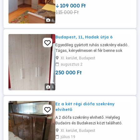
220X szél: 85X mély: 53cm
109 000 Ft
115 000 Ft
1
Budapest, 11, Hadak útja 6
Egyedileg gyártott ruhás szekrény eladó.
Tágas, kényelmesen el fér benne sok
minden. Jó állapotú. 245cm magas, 60
XI. kerület, Budapest
mély és 125 hosszú
augusztus 2
250 000 Ft
1
Ez a két régi diófa szekrény
elvihető
A 2 diófa szekrény elvihető. Helyileg
Budaörs és Budakeszi közt található.
Szállításban nem de rakodasban tudok
XI. kerület, Budapest
segíteni.
július 19