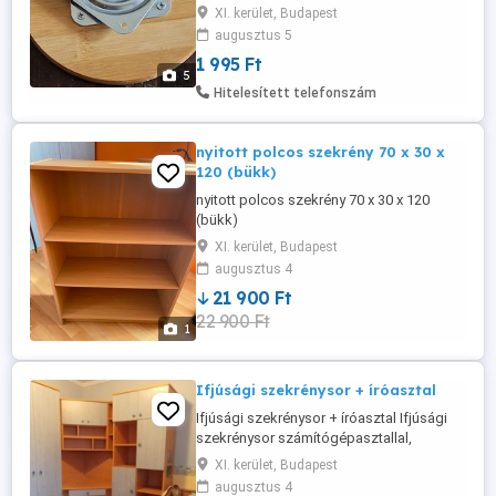
szerelve, eladó Mérete: 3" kb. 71x71mm
XI. kerület, Budapest
Alakja: négyzetes Anyaga: rozsdamentes
augusztus 5
horganyzott acél Terhelhetőség: 150lbs
1 995 Ft
68kg Tipusjel: 3" Lazy Susan Fatalp:
5
rétegelt, erős, kör, 12mm, d=150mm
Hitelesített telefonszám
ajándék tartozék Lazy Susan Square ...
nyitott polcos szekrény 70 x 30 x
120 (bükk)
nyitott polcos szekrény 70 x 30 x 120
(bükk)
XI. kerület, Budapest
augusztus 4
21 900 Ft
22 900 Ft
1
Ifjúsági szekrénysor + íróasztal
Ifjúsági szekrénysor + íróasztal Ifjúsági
szekrénysor számítógépasztallal,
akasztós és polcos szekrénnyel, fiókos
XI. kerület, Budapest
elemmel. Méret: Szekrény 1 elem: mag:
augusztus 4