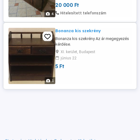
20 000 Ft
Hitelesített telefonszám
4
Bonanza kis szekrény
Bonanza kis szekrény Az ár megegyezés
kérdése.
XI. kerület, Budapest
június 22
5 Ft
1