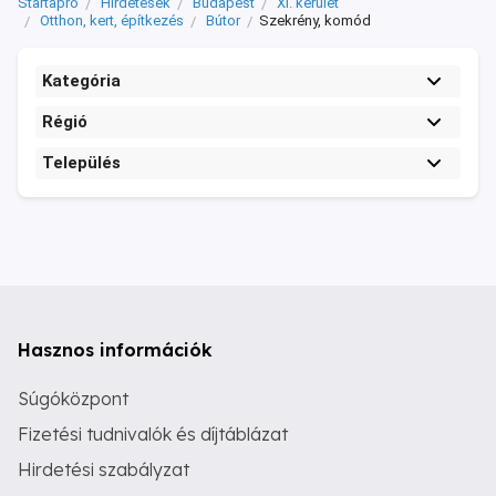
Startapró
Hirdetések
Budapest
XI. kerület
Otthon, kert, építkezés
Bútor
Szekrény, komód
Kategória
Régió
Település
Hasznos információk
Súgóközpont
Fizetési tudnivalók és díjtáblázat
Hirdetési szabályzat