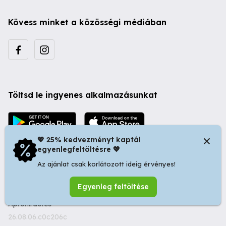
Kövess minket a közösségi médiában
Töltsd le ingyenes alkalmazásunkat
💖 25% kedvezményt kaptál
egyenlegfeltöltésre 💖
Az ajánlat csak korlátozott ideig érvényes!
© 2026 Startapró S.R.L. | Bulevardul Dacia nr 34, Oradea
Egyenleg feltöltése
410346, Romania | Tax ID: RO44483373 -
Ingyenes
Apróhirdetés
26.08.06.c0c206c