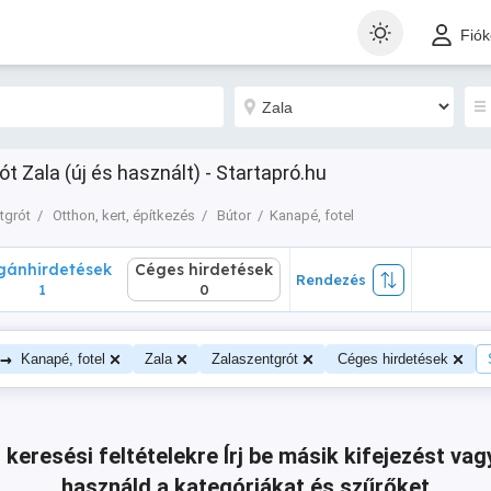
nhirdetések
Céges hirdetések
Rendezés
Fió
1
0
t Zala (új és használt) - Startapró.hu
tgrót
Otthon, kert, építkezés
Bútor
Kanapé, fotel
ánhirdetések
Céges hirdetések
Rendezés
1
0
→
Kanapé, fotel
Zala
Zalaszentgrót
Céges hirdetések
 keresési feltételekre
Írj be másik kifejezést v
használd a kategóriákat és szűrőket