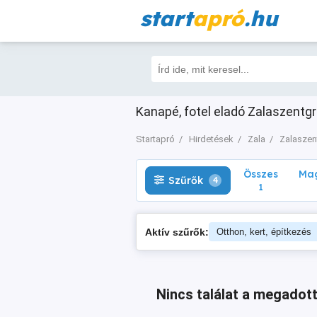
start
apró
.hu
Összes
Magá
Szűrők
4
1
Kanapé, fotel eladó Zalaszentgró
Startapró
Hirdetések
Zala
Zalaszen
Összes
Mag
Szűrők
4
1
Aktív szűrők:
Otthon, kert, építkezés
Nincs találat a megadott