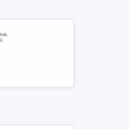
ibák,
ű,