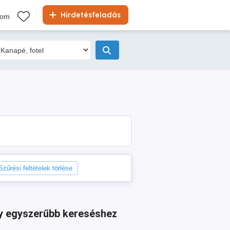
Hirdetésfeladás
kom
Szűrési feltételek törlése
agy egyszerűbb kereséshez