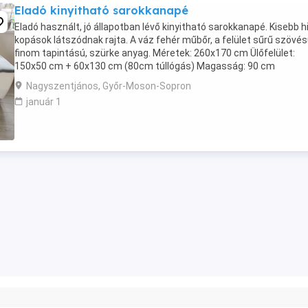
Eladó kinyitható sarokkanapé
Eladó használt, jó állapotban lévő kinyitható sarokkanapé. Kisebb h
kopások látszódnak rajta. A váz fehér műbőr, a felület sűrű szövés
finom tapintású, szürke anyag. Méretek: 260x170 cm Ülőfelület:
150x50 cm + 60x130 cm (80cm túllógás) Magasság: 90 cm
fejtámlával: 110cm Kihúzható fekvő felület: ...
Nagyszentjános, Győr-Moson-Sopron
január 1