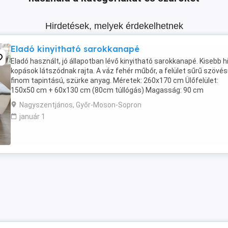
Hirdetések, melyek érdekelhetnek
Eladó kinyitható sarokkanapé
Eladó használt, jó állapotban lévő kinyitható sarokkanapé. Kisebb h
kopások látszódnak rajta. A váz fehér műbőr, a felület sűrű szövés
finom tapintású, szürke anyag. Méretek: 260x170 cm Ülőfelület:
150x50 cm + 60x130 cm (80cm túllógás) Magasság: 90 cm
fejtámlával: 110cm Kihúzható fekvő felület: ...
Nagyszentjános, Győr-Moson-Sopron
január 1