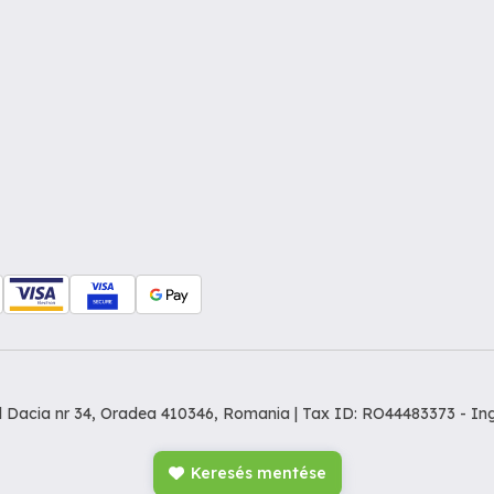
dul Dacia nr 34, Oradea 410346, Romania | Tax ID: RO44483373 -
In
Keresés mentése