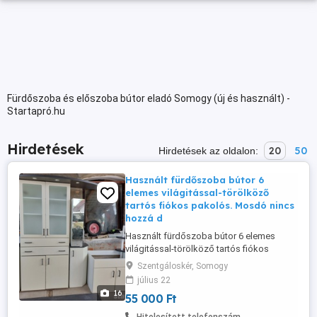
Fürdőszoba és előszoba bútor eladó Somogy (új és használt) -
Startapró.hu
Hirdetések
20
50
Hirdetések az oldalon:
Használt fürdőszoba bútor 6
elemes világitással-törölköző
tartós fiókos pakolós. Mosdó nincs
hozzá d
Használt fürdőszoba bútor 6 elemes
világitással-törölköző tartós fiókos
pakolós. Mosdó nincs hozzá de igén
Szentgáloskér, Somogy
szerint tudok adni újat. Méretek. balról
július 22
nézve. Szél-mag-mély. Tükrös 2 db.20 x
16
55 000 Ft
80 x 20 cm. Alul 30 x 77 x 31 Magas 80 x
180x31. Alul 33 x 77 x 31.. Mosdós 80 x 60