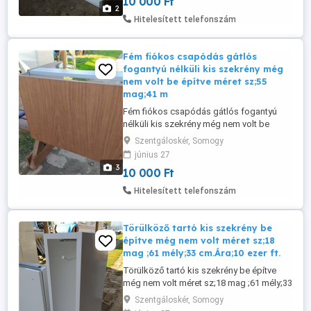
10 000 Ft
2
Hitelesített telefonszám
Fém fiókos csapódás gátlós
fogantyú nélküli kis szekrény még
nem volt be építve méret sz;55
mag;41 m
Fém fiókos csapódás gátlós fogantyú
nélküli kis szekrény még nem volt be
építve méret sz;55 mag;41 mély 45 cm 10
Szentgáloskér, Somogy
ezer ft.
június 27
3
10 000 Ft
Hitelesített telefonszám
Törülköző tartó kis szekrény be
építve még nem volt méret sz;18
mag ;61 mély;33 cm.Ára;10 ezer ft.
Törülköző tartó kis szekrény be építve
még nem volt méret sz;18 mag ;61 mély;33
cm.Ára;10 ezer ft.
Szentgáloskér, Somogy