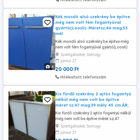
Hitelesített telefonszám
x55. Alul 30 x 60 x 55 törölköző ...
Kék mosdó alsó szekrény be építve
még nem volt fém fogantyúval
gyártó(Loosli) .Méretsz;46 mag;53
mél
Kék mosdó alsó szekrény be építve még
nem volt fém fogantyúval gyártó(Loosli)
.Méretsz;46 mag;53 mély;40 cm,2 db van
Szentgáloskér, Somogy
egyben 20 ezer ft/db.
június 27
4
20 000 Ft
Hitelesített telefonszám
Kis fürdő szekrény 2 ajtós fogantyú
nélkül még nem volt be építve
méret sz;47 mag;39 mély 45 cm.ÁR;
Kis fürdő szekrény 2 ajtós fogantyú nélkül
még nem volt be építve méret sz;47
mag;39 mély 45 cm.ÁR;10 ezer ft.
Szentgáloskér, Somogy
június 27