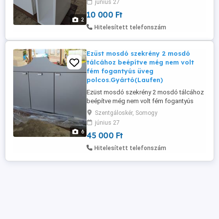
június 27
10 000 Ft
2
Hitelesített telefonszám
Ezüst mosdó szekrény 2 mosdó
tálcához beépítve még nem volt
fém fogantyús üveg
polcos.Gyártó(Laufen)
Ezüst mosdó szekrény 2 mosdó tálcához
beépítve még nem volt fém fogantyús
üveg polcos.Gyártó(Laufen) méret sz;130
Szentgáloskér, Somogy
mag;72 mély;35 cm.Ára;45 ezer ft.
június 27
6
45 000 Ft
Hitelesített telefonszám