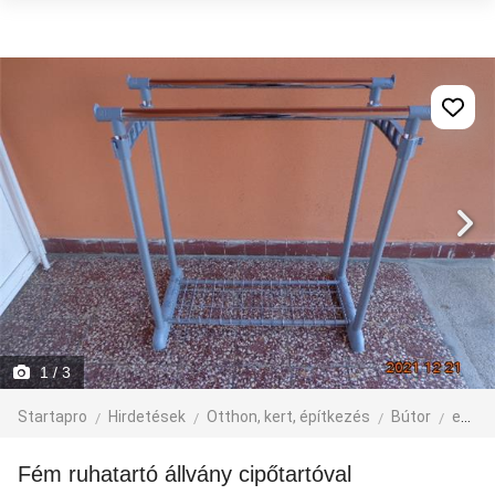
1
/ 3
Startapro
Hirdetések
Otthon, kert, építkezés
Bútor
egyéb bútor
Fém ruhatartó állvány cipőtartóval