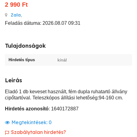
2 990
Ft
Zala
,
Feladás dátuma: 2026.08.07 09:31
Tulajdonságok
Hirdetés típus
kínál
Leírás
Eladó 1 db keveset használt, fém dupla ruhatartó állvány
cipőtartóval. Teleszkópos állítási lehetőség:94-160 cm.
Hirdetés azonosító
: 1640172887
Megtekintések:
0
Szabálytalan hirdetés?