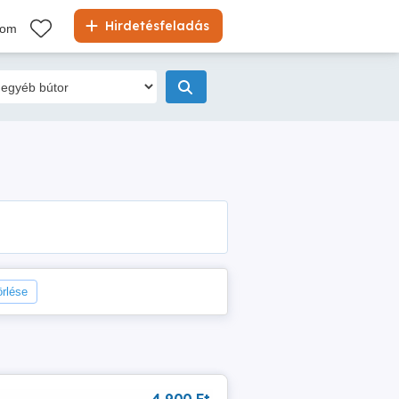
Hirdetésfeladás
kom
örlése