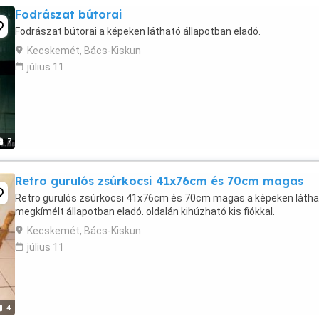
Fodrászat bútorai
Fodrászat bútorai a képeken látható állapotban eladó.
Kecskemét, Bács-Kiskun
július 11
7
Retro gurulós zsúrkocsi 41x76cm és 70cm magas
Retro gurulós zsúrkocsi 41x76cm és 70cm magas a képeken látha
megkímélt állapotban eladó. oldalán kihúzható kis fiókkal.
Kecskemét, Bács-Kiskun
július 11
4