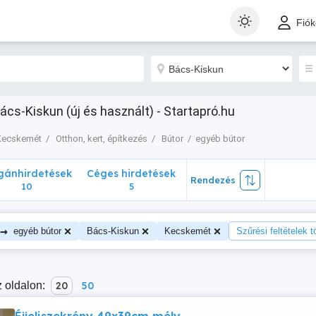
nhirdetések
Céges hirdetések
Rendezés
Fió
10
5
cs-Kiskun (új és használt) - Startapró.hu
Kecskemét
Otthon, kert, építkezés
Bútor
egyéb bútor
ánhirdetések
Céges hirdetések
Rendezés
10
5
→
egyéb bútor
Bács-Kiskun
Kecskemét
Szűrési feltételek t
 oldalon:
20
50