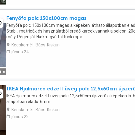
12
Fenyőfa polc 150x100cm magas
Fenyőfa polc 150x100cm magas a képeken látható állapotban elad
Stabil, matricák és használatból eredő karcok vannak a polcon. 2
mély. Régen játékokat gyűjtöttünk rajta.
Kecskemét, Bács-Kiskun
június 24
6
IKEA Hjalmaren edzett üveg polc 12,5x60cm újszer
IKEA Hjalmaren edzett üveg polc 12,5x60cm újszerű a képeken lát
állapotban eladó. 6mm.
Kecskemét, Bács-Kiskun
június 22