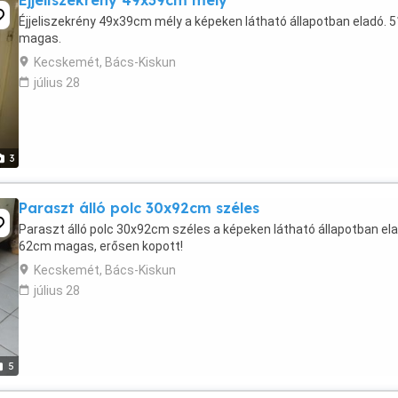
Éjjeliszekrény 49x39cm mély
Éjjeliszekrény 49x39cm mély a képeken látható állapotban eladó.
magas.
Kecskemét, Bács-Kiskun
július 28
3
Paraszt álló polc 30x92cm széles
Paraszt álló polc 30x92cm széles a képeken látható állapotban ela
62cm magas, erősen kopott!
Kecskemét, Bács-Kiskun
július 28
5