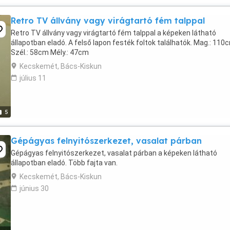
Retro TV állvány vagy virágtartó fém talppal
Retro TV állvány vagy virágtartó fém talppal a képeken látható
állapotban eladó. A felső lapon festék foltok találhatók. Mag.: 110
Szél.: 58cm Mély.: 47cm
Kecskemét, Bács-Kiskun
július 11
5
Gépágyas felnyitószerkezet, vasalat párban
Gépágyas felnyitószerkezet, vasalat párban a képeken látható
állapotban eladó. Több fajta van.
Kecskemét, Bács-Kiskun
június 30