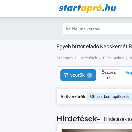
start
apró
.hu
Összes
Magá
Szűrők
3
15
Egyéb bútor eladó Kecskemét Bá
Startapró
Hirdetések
Bács-Kiskun
Összes
Mag
Szűrők
3
15
Aktív szűrők:
Otthon, kert, építkezés
Hirdetések
–
Hirdetések az