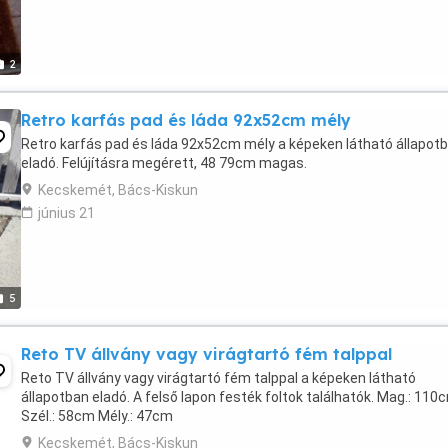
2
Retro karfás pad és láda 92x52cm mély
Retro karfás pad és láda 92x52cm mély a képeken látható állapot
eladó. Felújításra megérett, 48 79cm magas.
Kecskemét, Bács-Kiskun
június 21
5
Reto TV állvány vagy virágtartó fém talppal
Reto TV állvány vagy virágtartó fém talppal a képeken látható
állapotban eladó. A felső lapon festék foltok találhatók. Mag.: 110
Szél.: 58cm Mély.: 47cm
Kecskemét, Bács-Kiskun