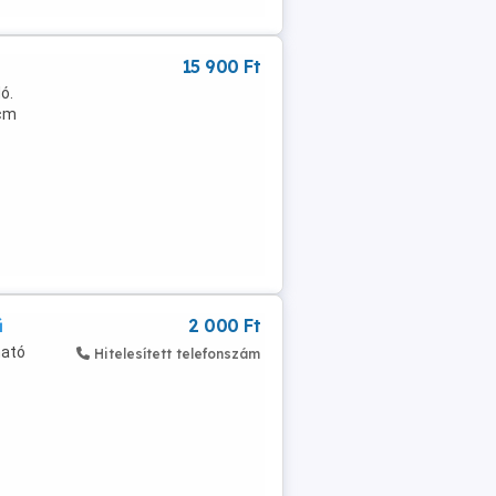
15 900 Ft
ó.
0cm
ű
2 000 Ft
ható
Hitelesített telefonszám