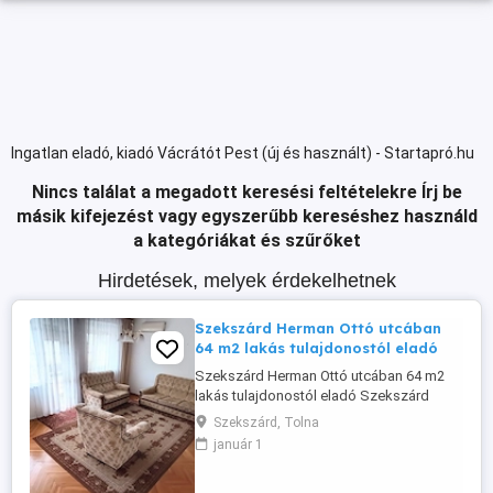
Ingatlan eladó, kiadó Vácrátót Pest (új és használt) - Startapró.hu
Nincs találat a megadott keresési feltételekre
Írj be
másik kifejezést vagy egyszerűbb kereséshez használd
a kategóriákat és szűrőket
Hirdetések, melyek érdekelhetnek
Szekszárd Herman Ottó utcában
64 m2 lakás tulajdonostól eladó
Szekszárd Herman Ottó utcában 64 m2
lakás tulajdonostól eladó Szekszárd
kedvelt részén, a Herman Ottó utcában
Szekszárd, Tolna
eladó egy 64 m2-es, magasföldszinti,
január 1
téglaépítésű lakás. Az ingatlan praktikus
elosztású, nagy erkéllyel rendelkezik,