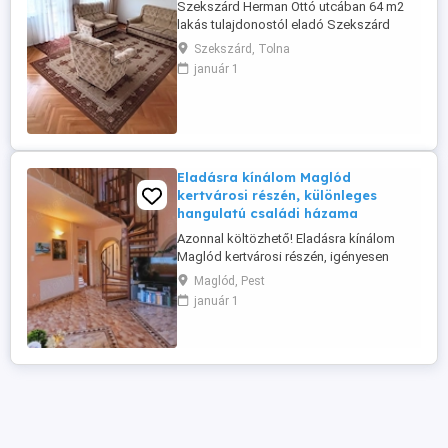
Szekszárd Herman Ottó utcában 64 m2
lakás tulajdonostól eladó Szekszárd
kedvelt részén, a Herman Ottó utcában
Szekszárd, Tolna
eladó egy 64 m2-es, magasföldszinti,
január 1
téglaépítésű lakás. Az ingatlan praktikus
elosztású, nagy erkéllyel rendelkezik,
ahonnan részben panorámás kilátás
nyílik. A lakás igény szerint felújítandó, ...
Eladásra kínálom Maglód
kertvárosi részén, különleges
hangulatú családi házama
Azonnal költözhető! Eladásra kínálom
Maglód kertvárosi részén, igényesen
felújított, különleges hangulatú, világos,
Maglód, Pest
keleti fekvésű, 141 nm-es 2 szintes,
január 1
duplakomfortos családi házamat, 527
nm-es telekkel. Minden részlete
igényességet tükröz. A beépített
szekrények, a méretre szabott gépesített
konyhabútor ...