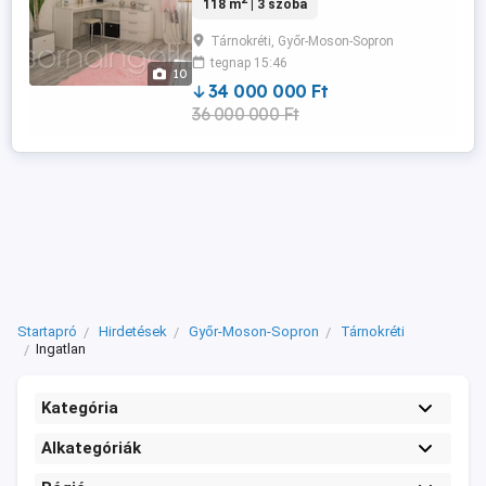
118 m
| 3 szoba
konyha, étkező - fürdőben zuhanyzó és
kád, toalettel egy helyiségben - terasz
Tárnokréti, Győr-Moson-Sopron
(udvarra néző, konyhából való kijárattal is)
tegnap 15:46
MŰSZAKI JELLEMZŐK: - tégla építésű ház
10
beton alapon - cserép ...
34 000 000 Ft
36 000 000 Ft
Startapró
Hirdetések
Győr-Moson-Sopron
Tárnokréti
Ingatlan
Kategória
Alkategóriák