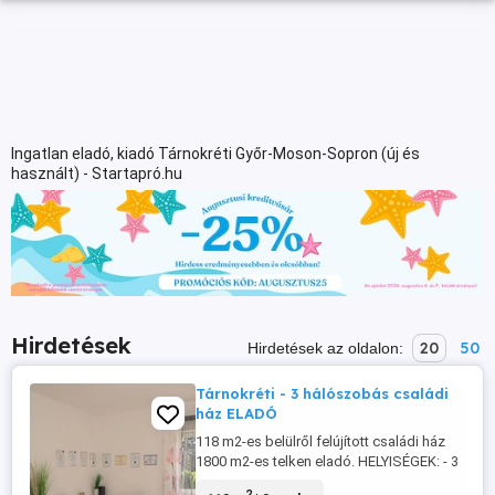
Ingatlan eladó, kiadó Tárnokréti Győr-Moson-Sopron (új és
használt) - Startapró.hu
Hirdetések
20
50
Hirdetések az oldalon:
Tárnokréti - 3 hálószobás családi
ház ELADÓ
118 m2-es belülről felújított családi ház
1800 m2-es telken eladó. HELYISÉGEK: - 3
külön bejáratú hálószoba - nappali -
2