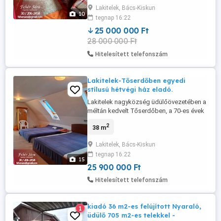
házat, amely szépen parkosított kertben
Lakitelek, Bács-Kiskun
helyezkedik el. Az épület földszintjén
10
tegnap 16:22
napfényes, nagy üvegfelületekkel készült
előszobába érkezünk. Innen lépünk ...
25 000 000 Ft
28 000 000 Ft
Hitelesített telefonszám
Lakitelek-Tőserdőben egyedi
stílusú hétvégi ház eladó.
Lakitelek nagyközség üdülőövezetében a
méltán kedvelt Tőserdőben, a 70-es évek
végén épült hétvégi ház megvételre
2
38 m
ajánlott. Az épület beton alapokon áll, 38-
as téglafalazattal, beton födémmel
Lakitelek, Bács-Kiskun
megépítve. A földszinten (38nm)
tegnap 16:22
napfényes társalgó és étkező, 2
15
hálófülke, praktikus kis konyha és
25 900 000 Ft
zuhanyzós ...
Hitelesített telefonszám
kiadó 36 m2-es felújított Nyaraló,
1
üdülő 705 m2-es telekkel -