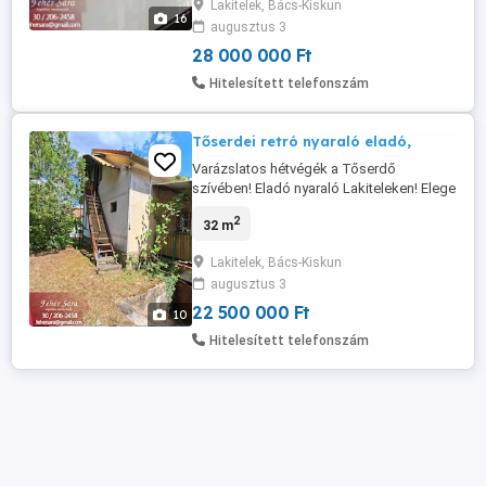
Lakitelek, Bács-Kiskun
üdülőövezetében várja az új gazdáit. A
16
augusztus 3
Holt-Tisza közelsége, a festői táj és a
friss levegő ideális választás
28 000 000 Ft
horgászoknak, ...
Hitelesített telefonszám
Tőserdei retró nyaraló eladó,
Varázslatos hétvégék a Tőserdő
szívében! Eladó nyaraló Lakiteleken! Elege
van a város zajából? Arra vágyik, hogy
2
32 m
reggelente a természet közelségére
ébredjen? Megtalálta a tökéletes
Lakitelek, Bács-Kiskun
menedéket Lakitelek-Tőserdő frekventált
augusztus 3
üdülőövezetében. Ez a retró nyaraló
ideális választás családoknak,
22 500 000 Ft
10
horgászoknak ...
Hitelesített telefonszám