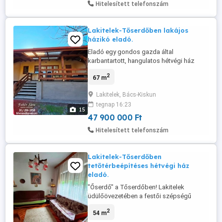
Hitelesített telefonszám
Lakitelek-Tőserdőben lakájos
házikó eladó.
Eladó egy gondos gazda által
karbantartott, hangulatos hétvégi ház
Lakitelek-Tőserdőn, a Holt-Tisza
2
67 m
üdülőövezetében. A 298 nm-es telken
elhelyezkedő ingatlan ideális választás
Lakitelek, Bács-Kiskun
mindazoknak, akik a város zajától távol,
tegnap 16:23
nyugodt, természetközeli környezetben
15
szeretnének pihenni vagy állandó
47 900 000 Ft
lakhelyet keresnek, ...
Hitelesített telefonszám
Lakitelek-Tőserdőben
tetőtérbeépítéses hétvégi ház
eladó.
"Őserdő" a Tőserdőben! Lakitelek
üdülőövezetében a festői szépségű
Tőserdőben eladásra kínálunk egy jól
2
54 m
megépített, mindig karbantartott, hétvégi