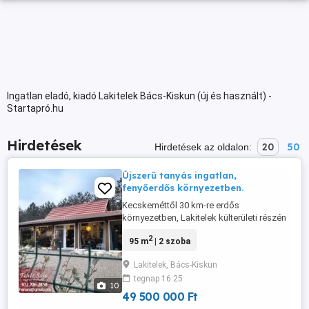
Ingatlan eladó, kiadó Lakitelek Bács-Kiskun (új és használt) -
Startapró.hu
Hirdetések
20
50
Hirdetések az oldalon:
Újszerű tanyás ingatlan,
fenyőerdős környezetben.
Kecskeméttől 30 km-re erdős
környezetben, Lakitelek külterületi részén
3007 nm telken, egy minden ízében
2
95 m
| 2 szoba
tökéletes álomház eladó. Idilli, nyugodt
környezetben a tanyás ingatlan 2023-ban
Lakitelek, Bács-Kiskun
készült el, modern műszaki
tegnap 16:25
megoldásokkal, tágas, természetközeli
10
élettérré alakítva. A nappali + 2
49 500 000 Ft
hálószobás (tetőtér: ...