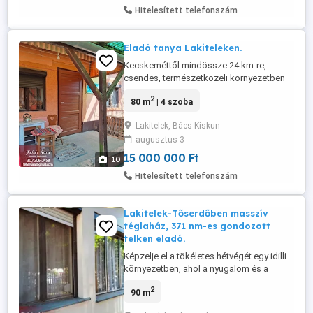
Hitelesített telefonszám
Eladó tanya Lakiteleken.
Kecskeméttől mindössze 24 km-re,
csendes, természetközeli környezetben
eladó egy 2878 nm-es külterületi telken
2
80 m
| 4 szoba
fekvő tanya. Az ingatlan különlegessége,
hogy a területen két különálló, lakható
Lakitelek, Bács-Kiskun
épület (35nm,45nm) található, így kiváló
augusztus 3
választás nagycsaládosoknak vagy akár
vendégház kialakítására is. A ...
15 000 000 Ft
10
Hitelesített telefonszám
Lakitelek-Tőserdőben masszív
téglaház, 371 nm-es gondozott
telken eladó.
Képzelje el a tökéletes hétvégét egy idilli
környezetben, ahol a nyugalom és a
természet szépségei ölelnek körbe! Ez a
2
90 m
karbantartott hétvégi ház 371nm
gondozott telken, Lakitelek-Tőserdő