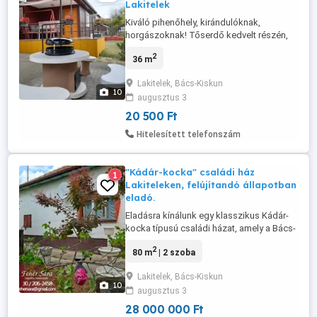
Lakitelek
Kiváló pihenőhely, kirándulóknak,
horgászoknak! Tőserdő kedvelt részén,
700nm telken, kifogástalan állapotban
2
36 m
lévő, jól felszerelt, felújított faházas
apartmanok kiadók! A környék (Holt-
Lakitelek, Bács-Kiskun
Tisza) különleges természeti adottságai
10
augusztus 3
horgászati, csónakázási, kirándulási,
valamint a termálvizű Tősfürdő fürdési ...
20 500 Ft
Hitelesített telefonszám
"Kádár-kocka" családi ház
1
Lakiteleken, felújítandó állapotban
eladó.
Eladásra kínálunk egy klasszikus Kádár-
kocka típusú családi házat, amely a Bács-
Kiskun vármegyei, dinamikusan fejlődő
2
80 m
| 2 szoba
Lakitelek nagyközségben található. Az
ingatlan 80 nm-es alapterületével és
Lakitelek, Bács-Kiskun
kiterjedt, 777 nm-es kertjével ideális
10
augusztus 3
választás lehet azok számára, akik a
nyugodt vidéki élet előnyeit keresik. A ...
28 000 000 Ft