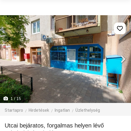
1
/ 15
Startapro
Hirdetések
Ingatlan
Üzlethelység
Utcai bejáratos, forgalmas helyen lévő