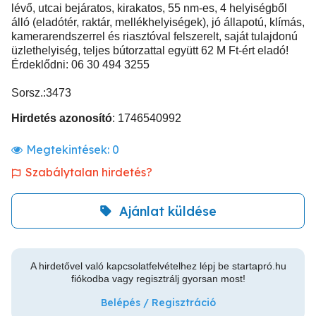
lévő, utcai bejáratos, kirakatos, 55 nm-es, 4 helyiségből
álló (eladótér, raktár, mellékhelyiségek), jó állapotú, klímás,
kamerarendszerrel és riasztóval felszerelt, saját tulajdonú
üzlethelyiség, teljes bútorzattal együtt 62 M Ft-ért eladó!
Érdeklődni: 06 30 494 3255
Sorsz.:3473
Hirdetés azonosító
: 1746540992
Megtekintések:
0
Szabálytalan hirdetés?
Ajánlat küldése
A hirdetővel való kapcsolatfelvételhez lépj be startapró.hu
fiókodba vagy regisztrálj gyorsan most!
Belépés / Regisztráció