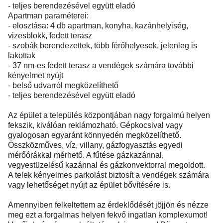
- teljes berendezésével együtt eladó
Apartman paraméterei:
- elosztása: 4 db apartman, konyha, kazánhelyiség,
vizesblokk, fedett terasz
- szobák berendezettek, több férőhelyesek, jelenleg is
lakottak
- 37 nm-es fedett terasz a vendégek számára további
kényelmet nyújt
- belső udvarról megközelíthető
- teljes berendezésével együtt eladó
Az épület a település központjában nagy forgalmú helyen
fekszik, kiválóan reklámozható. Gépkocsival vagy
gyalogosan egyaránt könnyedén megközelíthető.
Összközműves, víz, villany, gázfogyasztás egyedi
mérőórákkal mérhető. A fűtése gázkazánnal,
vegyestüzelésű kazánnal és gázkonvektorral megoldott.
A telek kényelmes parkolást biztosít a vendégek számára
vagy lehetőséget nyújt az épület bővítésére is.
Amennyiben felkeltettem az érdeklődését jöjjön és nézze
meg ezt a forgalmas helyen fekvő ingatlan komplexumot!