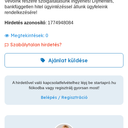
Vevőink részére szolgáltatásunk ingyenes! Díjmentes,
bankfüggetlen hitel ügyintézéssel állunk ügyfeleink
rendelkezésére!
Hirdetés azonosító
: 1774948084
Megtekintések:
0
Szabálytalan hirdetés?
Ajánlat küldése
A hirdetővel való kapcsolatfelvételhez lépj be startapró.hu
fiókodba vagy regisztrálj gyorsan most!
Belépés / Regisztráció