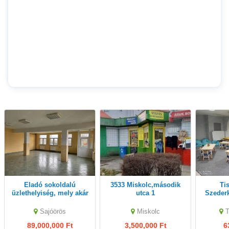
Eladó sokoldalú
3533 Miskolc,második
Tiszaújváros,
üzlethelyiség, mely akár
utca 1
Szeder
családi házzá is
üzleth
alakítható!
Sajóörös
Miskolc
T
89,000,000 Ft
3,500,000 Ft
6