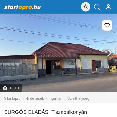
start
apró
.hu
1
/ 10
Startapro
Hirdetések
Ingatlan
Üzlethelység
SÜRGŐS ELADÁS! Tiszapalkonyán