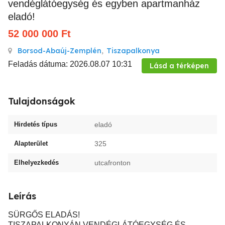
vendéglátóegység és egyben apartmanház
eladó!
52 000 000
Ft
Borsod-Abaúj-Zemplén
,
Tiszapalkonya
Feladás dátuma: 2026.08.07 10:31
Lásd a térképen
Tulajdonságok
Hirdetés típus
eladó
Alapterület
325
Elhelyezkedés
utcafronton
Leírás
SÜRGŐS ELADÁS!
TISZAPALKONYÁN VENDÉGLÁTÓEGYSÉG ÉS