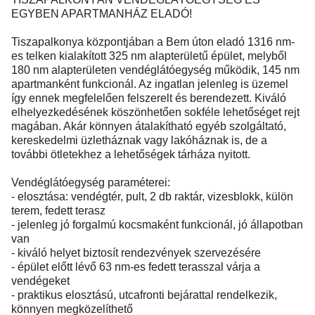
EGYBEN APARTMANHÁZ ELADÓ!
Tiszapalkonya központjában a Bem úton eladó 1316 nm-
es telken kialakított 325 nm alapterületű épület, melyből
180 nm alapterületen vendéglátóegység működik, 145 nm
apartmanként funkcionál. Az ingatlan jelenleg is üzemel
így ennek megfelelően felszerelt és berendezett. Kiváló
elhelyezkedésének köszönhetően sokféle lehetőséget rejt
magában. Akár könnyen átalakítható egyéb szolgáltató,
kereskedelmi üzletháznak vagy lakóháznak is, de a
további ötletekhez a lehetőségek tárháza nyitott.
Vendéglátóegység paraméterei:
- elosztása: vendégtér, pult, 2 db raktár, vizesblokk, külön
terem, fedett terasz
- jelenleg jó forgalmú kocsmaként funkcionál, jó állapotban
van
- kiváló helyet biztosít rendezvények szervezésére
- épület előtt lévő 63 nm-es fedett terasszal várja a
vendégeket
- praktikus elosztású, utcafronti bejárattal rendelkezik,
könnyen megközelíthető