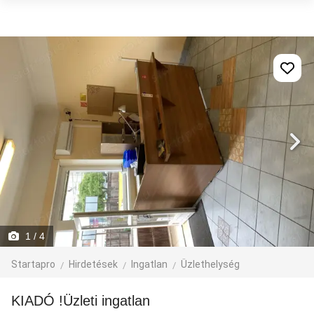
1
/ 4
Startapro
Hirdetések
Ingatlan
Üzlethelység
KIADÓ !Üzleti ingatlan