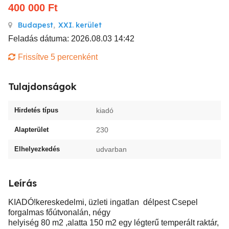
400 000
Ft
Budapest
,
XXI. kerület
Feladás dátuma: 2026.08.03 14:42
Frissítve 5 percenként
Tulajdonságok
Hirdetés típus
kiadó
Alapterület
230
Elhelyezkedés
udvarban
Leírás
KIADÓ!kereskedelmi, üzleti ingatlan délpest Csepel
forgalmas főútvonalán, négy
helyiség 80 m2 ,alatta 150 m2 egy légterű temperált raktár,