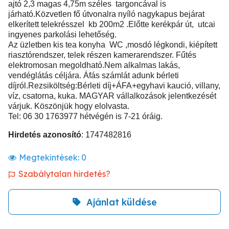
ajtó 2,3 magas 4,75m széles targoncával is
járható.Közvetlen fő útvonalra nyíló nagykapus bejárat
elkerített telekrésszel kb 200m2 .Előtte kerékpár út, utcai
ingyenes parkolási lehetőség.
Az üzletben kis tea konyha WC ,mosdó légkondi, kiépített
riasztórendszer, telek részen kamerarendszer. Fűtés
elektromosan megoldható.Nem alkalmas lakás,
vendéglátás céljára. Áfás számlát adunk bérleti
díjról.Rezsiköltség:Bérleti díj+ÁFA+egyhavi kaució, villany,
víz, csatorna, kuka. MAGYAR vállalkozások jelentkezését
várjuk. Köszönjük hogy elolvasta.
Tel: 06 30 1763977 hétvégén is 7-21 óráig.
Hirdetés azonosító
: 1747482816
Megtekintések:
0
Szabálytalan hirdetés?
Ajánlat küldése