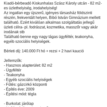
Kiadó-bérbeadó Kiskunhalas Szász Károly utcán - 82 m2-
es üzlethelyiség, irodahelyiség!
Az ingatlan egy újszerű, igényes társasház földszinti
részén, frekventált helyen, Bibó István Gimnázium mellett
található. Ezért kiválóan alkalmas szolgáltatás jellegű
üzleti célra- pl. fodrászat, kozmetika, masszőr vagy akár
irodának stb
Található benne egy nagy tágas ügyféltér, teakonyha,
egyéb szociális helyiségek.
Bérleti díj: 140.000 Ft hó + rezsi + 2 havi kaució
Jellemzők:
- Hasznos alapterület: 82 m2
- Ügyféltér
- Teakonyha
- Egyéb szociális helyiségek
- Fűtés: gázcirkó központi
- Építés éve: 2009
- Építési mód: tégla
- Burkolat: járólap