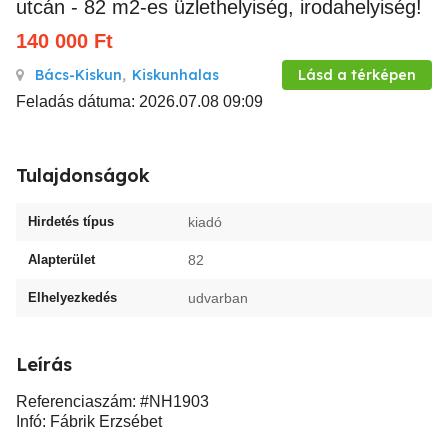
utcán - 82 m2-es üzlethelyiség, irodahelyiség!
140 000
Ft
Bács-Kiskun
,
Kiskunhalas
Lásd a térképen
Feladás dátuma: 2026.07.08 09:09
Tulajdonságok
Hirdetés típus
kiadó
Alapterület
82
Elhelyezkedés
udvarban
Leírás
Referenciaszám: #NH1903
Infó: Fábrik Erzsébet