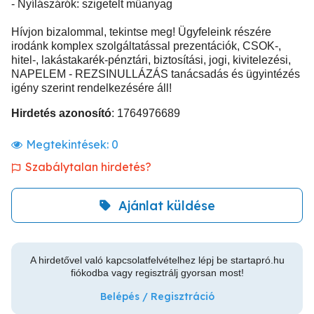
- Nyílászárók: szigetelt műanyag
Hívjon bizalommal, tekintse meg! Ügyfeleink részére
irodánk komplex szolgáltatással prezentációk, CSOK-,
hitel-, lakástakarék-pénztári, biztosítási, jogi, kivitelezési,
NAPELEM - REZSINULLÁZÁS tanácsadás és ügyintézés
igény szerint rendelkezésére áll!
Hirdetés azonosító
: 1764976689
Megtekintések:
0
Szabálytalan hirdetés?
Ajánlat küldése
A hirdetővel való kapcsolatfelvételhez lépj be startapró.hu
fiókodba vagy regisztrálj gyorsan most!
Belépés / Regisztráció