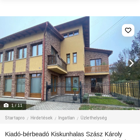
1
/ 11
Startapro
Hirdetések
Ingatlan
Üzlethelység
Kiadó-bérbeadó Kiskunhalas Szász Károly