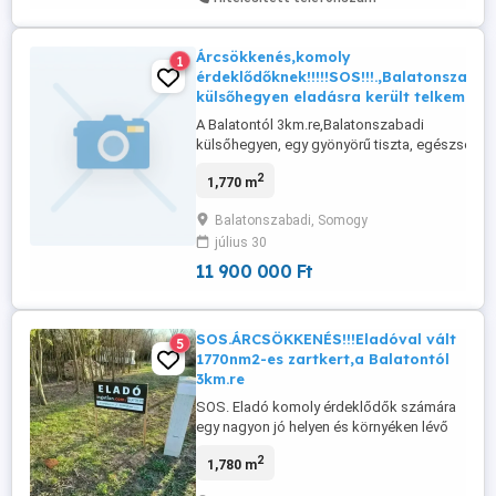
Árcsökkenés,komoly
1
érdeklődőknek!!!!!SOS!!!.,Balatonszabad
külsőhegyen eladásra került telkem!!!
A Balatontól 3km.re,Balatonszabadi
külsőhegyen, egy gyönyörű tiszta, egészséges
nyugodt környezetben található!!!A telek,fás,
2
1,770 m
cserjes,de csodálatos!!! A telken víz, (fúrt
kútból),villany, emésztő stb.talalható,vagyis
Balatonszabadi, Somogy
összközműves, építési engedéllyel!!!
július 30
SOS.eladó,családi okok miatt!!! Minden
megoldás ...
11 900 000 Ft
SOS.ÁRCSÖKKENÉS!!!Eladóval vált
5
1770nm2-es zartkert,a Balatontól
3km.re
SOS. Eladó komoly érdeklődők számára
egy nagyon jó helyen és környéken lévő
1770nm.-és zartkert!!!Balatonszabadi
2
1,780 m
külsőhegy, kortefa utcában!!!Víz(fúrt
kútból), villany, a telken belül!!!Csak