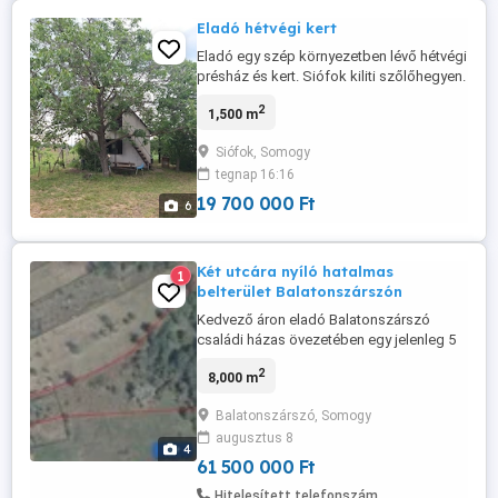
Eladó hétvégi kert
Eladó egy szép környezetben lévő hétvégi
présház és kert. Siófok kiliti szőlőhegyen.
Tele gyümölcsfával és szőlővel. Jó a
2
1,500 m
kilátás a balatonra. Víz, villany és pince
van.
Siófok, Somogy
tegnap 16:16
19 700 000 Ft
6
Két utcára nyíló hatalmas
1
belterület Balatonszárszón
Kedvező áron eladó Balatonszárszó
családi házas övezetében egy jelenleg 5
db telekből álló, több mint 8000 m2-es
2
8,000 m
összefüggő terület, amely két
aszfaltozott utcáról is közvetlenül
Balatonszárszó, Somogy
megközelíthető. A Dózsa György utcán
augusztus 8
minden közmű megtalálható, a Törzsök
4
domb felől pedig áram és vezetékes víz
61 500 000 Ft
van. A terület ...
Hitelesített telefonszám