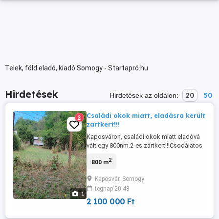
Telek, föld eladó, kiadó Somogy - Startapró.hu
Hirdetések
20
50
Hirdetések az oldalon:
Családi okok miatt, eladásra került
2
zartkert!!!
Kaposváron, családi okok miatt eladóvá
vált egy 800nm.2-es zártkert!!!Csodálatos
kis természet veszi körül a telket!!!Főúttól
2
800 m
egy körülbelül max száz méterre, a
buszmegálló is közelben!!!A terület
Kaposvár, Somogy
természetvédelem alatt áll!!! Ára:2millió Ft.
tegnap 20:48
Csak komoly érdeklődők jelentkezeset
1
várom!!!
2 100 000 Ft