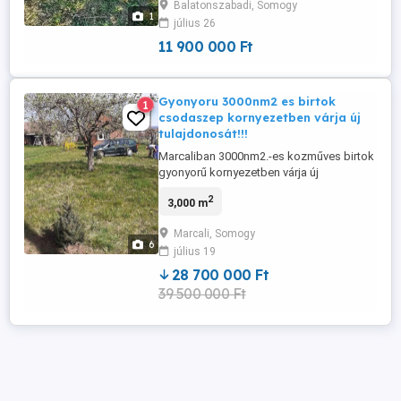
Balatonszabadi, Somogy
komoly érdeklődők jelentkezeset várom!!!
1
július 26
11 900 000 Ft
Gyonyoru 3000nm2 es birtok
1
csodaszep kornyezetben várja új
tulajdonosát!!!
Marcaliban 3000nm2.-es kozműves birtok
gyonyorű kornyezetben várja új
tulajdonosát!!! A telken 40nm2.-es
2
3,000 m
felujitott pince,presház talalható!!! A
Balaton 15 percre!!! Várom komoly
Marcali, Somogy
erdeklodok jelentkezését!!! In Marcali, a
6
július 19
3000 sq.m. earthenware estate awaits its
new owner in a pleasant environment!!! A
28 700 000 Ft
...
39 500 000 Ft