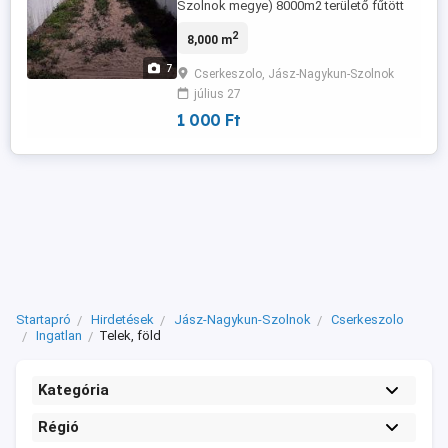
Szolnok megye) 8000m2 területő fűtött
fólia. Nem egy elhagyatott régi
2
8,000 m
kertészetről van szó, jelenleg is teljes
kapacitással üzemelő családi vállalkozás.
7
Cserkeszolo, Jász-Nagykun-Szolnok
A fólia Cserkeszőlőn az I. és II. kereszt
július 27
dűlő között helyezkedik el, 5db bejáraton
át is megközelíthető (az I. kereszt ...
1 000 Ft
Startapró
Hirdetések
Jász-Nagykun-Szolnok
Cserkeszolo
Ingatlan
Telek, föld
Kategória
Régió