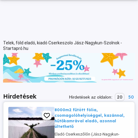
Telek, föld eladó, kiadó Cserkeszolo Jász-Nagykun-Szolnok -
Startapró.hu
Hirdetések
20
50
Hirdetések az oldalon:
8000m2 fűtött fólia,
csomagolóhelyiséggel, kazánnal,
hűtőkamrával eladó, azonnal
ültethető
Eladó Cserkeszőlőn (Jász-Nagykun-