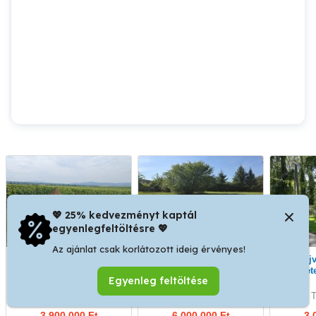
💖 25% kedvezményt kaptál
egyenlegfeltöltésre 💖
Az ajánlat csak korlátozott ideig érvényes!
Szőlőbirtok kicsiben
Eladó telek
Tiszaújvárosban a Tisza
sziget
Egyenleg feltöltése
Sárazsadány
Miskolc
T
3,900,000 Ft
6,000,000 Ft
3,