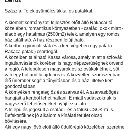
Leírás
Szászfa. Telek gyümölcsfákkal és patakkal.
A kiemelt kormányzati fejlesztés előtt álló Rakacai-tó
közelében, romantikus környezetben - családi okok miatt -
eladó egy hatalmas (2500m2) telek, amelyen egy romos
ház található. A ház részben felújítható.
A kertben gyümölcsfák és a kert végében egy patak (
Rakaca patak ) csordogál.
A közelben található Kassa városa, amely miatt a szlovák
ingatlanvásárlók körében is nagy népszerűségnek örvend
a régió. A településen magyarok és szlovákok élnek, sőt
van egy holland tulajdonos is. A közvetlen szomszédban
élő úriember segít a fűnyírásban és a ház- illetve kert
gondozásában.
A környéken rengeteg őz és szarvas él. A szarvasbőgés
hangjait a kertből lehet hallani. E miatt vadászoknak is
nagyszerű lehetőségeket nyújt ez a falu.
A település jogosult a családi- és a falusi CSOK-ra is.
Befektetőknek jó alkalom a kínálati terület olcsó
bővítésére.
Aki egy nagy jövő előtt álló üdülőrégió közelében szeretne