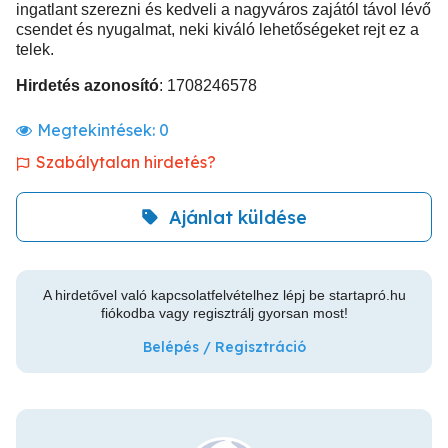
ingatlant szerezni és kedveli a nagyváros zajától távol lévő
csendet és nyugalmat, neki kiváló lehetőségeket rejt ez a
telek.
Hirdetés azonosító
: 1708246578
Megtekintések:
0
Szabálytalan hirdetés?
Ajánlat küldése
A hirdetővel való kapcsolatfelvételhez lépj be startapró.hu
fiókodba vagy regisztrálj gyorsan most!
Belépés / Regisztráció