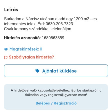
Leírás
Sarkadon a Nárcisz utcában eladó egy 1200 m2 - es
tehermentes telek. Érd: 0630-206-7323
Csak komony szándékkal telefonáljon.
Hirdetés azonosító
: 1689863859
Megtekintések:
0
Szabálytalan hirdetés?
Ajánlat küldése
A hirdetővel való kapcsolatfelvételhez lépj be startapró.hu
fiókodba vagy regisztrálj gyorsan most!
Belépés / Regisztráció