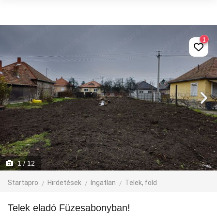
1
1
/ 12
Startapro
Hirdetések
Ingatlan
Telek, föld
Telek eladó Füzesabonyban!