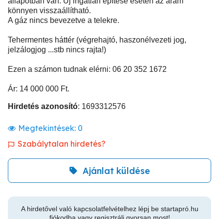
állapotban van. Új ingatlan építése eseten az áram
könnyen visszaállítható.
A gáz nincs bevezetve a telekre.
Tehermentes háttér (végrehajtó, haszonélvezeti jog,
jelzálogjog ...stb nincs rajta!)
Ezen a számon tudnak elérni: 06 20 352 1672
Ár: 14 000 000 Ft.
Hirdetés azonosító
: 1693312576
Megtekintések:
0
Szabálytalan hirdetés?
Ajánlat küldése
A hirdetővel való kapcsolatfelvételhez lépj be startapró.hu
fiókodba vagy regisztrálj gyorsan most!