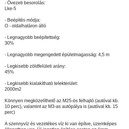
- Övezeti besorolás:
Lke-5
- Beépítés módja:
O - oldalhatáron álló
- Legnagyobb beépítettség:
30%
- Legnagyobb megengedett épületmagasság: 4,5 m
- Legkisebb zöldfelületi arány:
45%
- Legkisebb kialakítható telekterület:
2000m2
Könnyen megközelíthető az M25-ös felhajtó (autóval kb.
10 perc), valamint az M3-as autópálya is (autóval kb. 15
perc)
A szennyvíz és vezetékes víz ki van építve, üzemképes