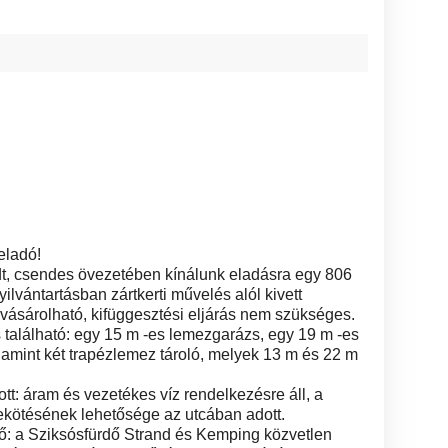
eladó!
, csendes övezetében kínálunk eladásra egy 806
nyilvántartásban zártkerti művelés alól kivett
vásárolható, kifüggesztési eljárás nem szükséges.
 található: egy 15 m -es lemezgarázs, egy 19 m -es
lamint két trapézlemez tároló, melyek 13 m és 22 m
tt: áram és vezetékes víz rendelkezésre áll, a
z bekötésének lehetősége az utcában adott.
ő: a Sziksósfürdő Strand és Kemping közvetlen