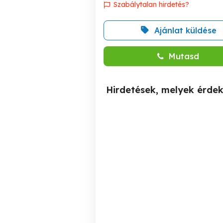
Szabálytalan hirdetés?
Ajánlat küldése
Mutasd
Hirdetések, melyek érde
Szegeden eladó 2778 nm-
Eladó 4162 nm-es, 2 utcára
es, művelésből kivont,
n
építésre alkalmas terület!
Szeged
20,000,000 Ft