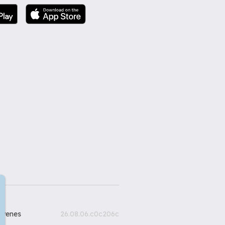
gyenes
26.08.06.c0c206c