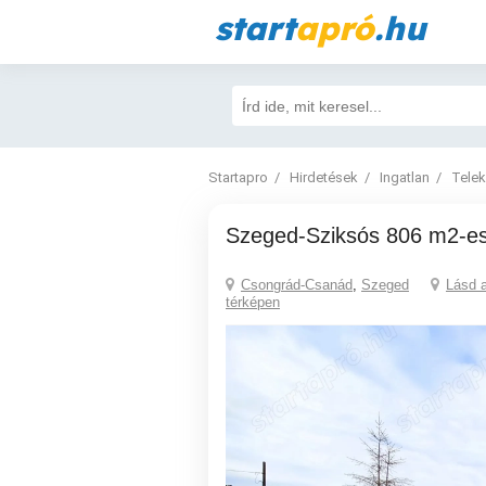
start
apró
.hu
Startapro
Hirdetések
Ingatlan
Telek
Szeged-Sziksós 806 m2-es
Csongrád-Csanád
,
Szeged
Lásd 
térképen