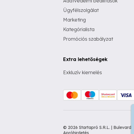
Adatvédelmi beállítások
Ügyfélszolgálat
Marketing
Kategórialista
Promóciós szabályzat
Extra lehetőségek
Exkluzív kiemelés
© 2026 Startapró S.R.L. | Bulevar
Apróhirdetés