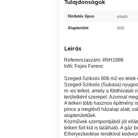
Tulajdonságok
Hirdetés típus
eladó
Alapterület
806
Leírás
Referenciaszám: #NH1886
Infó: Fejes Ferenc
Szeged-Sziksós 806 m2-es telek 
Szeged-Sziksós (Subasa) nyugodt
m -es telket, amely a földhivatali 
területként szerepel. Azonnal meg
A telken több hasznos építmény is
pince a meglévő házalap alatt, va
alapterületűek.
Közművek szempontjából jól elláto
telken fúrt kút is található. A gá
Elhelyezkedése rendkívül kedvez