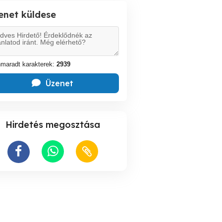
enet küldese
maradt karakterek:
2939
Üzenet
Hirdetés megosztása