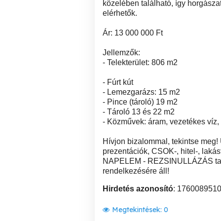
közelében található, így horgászat
elérhetők.
Ár: 13 000 000 Ft
Jellemzők:
- Telekterület: 806 m2
- Fúrt kút
- Lemezgarázs: 15 m2
- Pince (tároló) 19 m2
- Tároló 13 és 22 m2
- Közművek: áram, vezetékes víz, g
Hívjon bizalommal, tekintse meg! 
prezentációk, CSOK-, hitel-, lakásta
NAPELEM - REZSINULLÁZÁS tanác
rendelkezésére áll!
Hirdetés azonosító
: 176008951
Megtekintések:
0