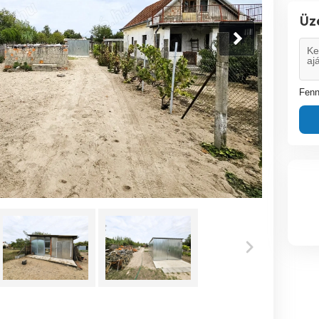
Üz
Fenn