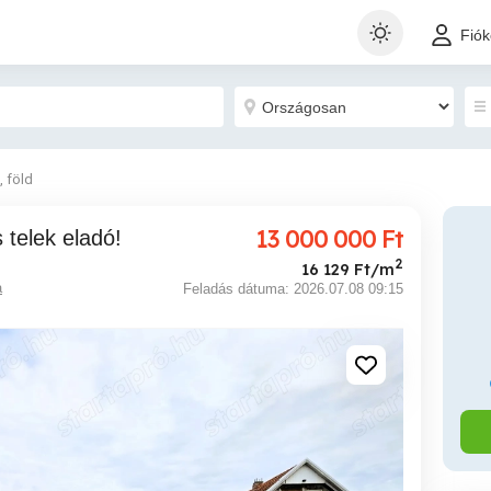
Fió
, föld
13 000 000
Ft
 telek eladó!
2
16 129 Ft/m
a
Feladás dátuma: 2026.07.08 09:15