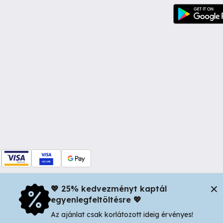
💖 25% kedvezményt kaptál
egyenlegfeltöltésre 💖
dul Dacia nr 34, Oradea 410346, Romania | Tax ID: RO44483373 -
In
Az ajánlat csak korlátozott ideig érvényes!