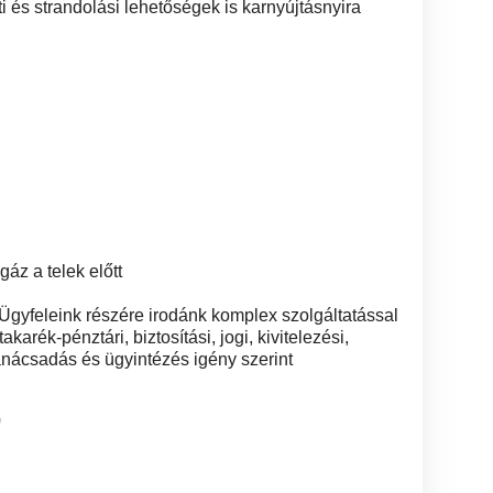
i és strandolási lehetőségek is karnyújtásnyira
áz a telek előtt
Ügyfeleink részére irodánk komplex szolgáltatással
karék-pénztári, biztosítási, jogi, kivitelezési,
sadás és ügyintézés igény szerint
0