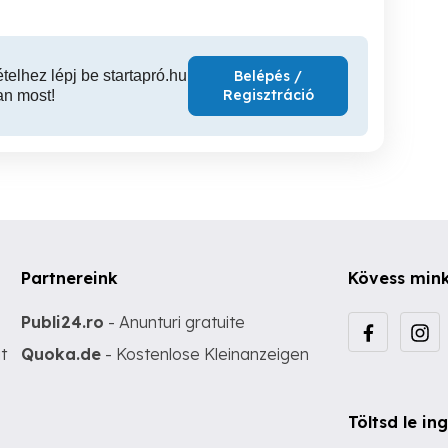
ételhez lépj be startapró.hu
Belépés /
Regisztráció
an most!
Partnereink
Kövess min
Publi24.ro
- Anunturi gratuite
t
Quoka.de
- Kostenlose Kleinanzeigen
Töltsd le i