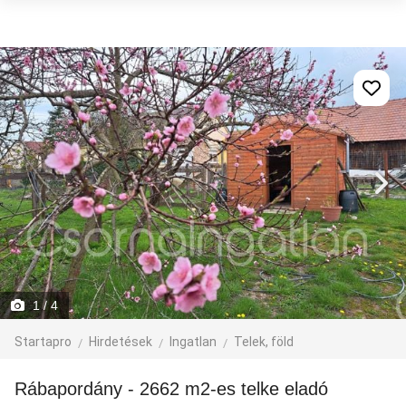
1
/ 4
Startapro
Hirdetések
Ingatlan
Telek, föld
Rábapordány - 2662 m2-es telke eladó