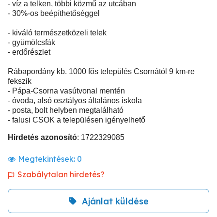
- víz a telken, többi közmű az utcában
- 30%-os beépíthetőséggel
- kiváló természetközeli telek
- gyümölcsfák
- erdőrészlet
Rábapordány kb. 1000 fős település Csornától 9 km-re
fekszik
- Pápa-Csorna vasútvonal mentén
- óvoda, alsó osztályos általános iskola
- posta, bolt helyben megtalálható
- falusi CSOK a településen igényelhető
Hirdetés azonosító
: 1722329085
Megtekintések:
0
Szabálytalan hirdetés?
Ajánlat küldése