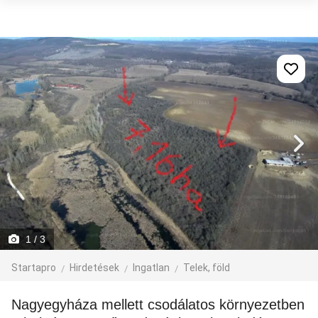
1
/ 3
Startapro
Hirdetések
Ingatlan
Telek, föld
Nagyegyháza mellett csodálatos környezetben