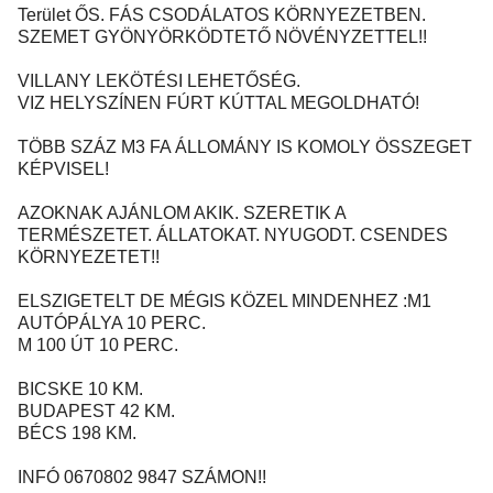
Terület ŐS. FÁS CSODÁLATOS KÖRNYEZETBEN.
SZEMET GYÖNYÖRKÖDTETŐ NÖVÉNYZETTEL!!
VILLANY LEKÖTÉSI LEHETŐSÉG.
VIZ HELYSZÍNEN FÚRT KÚTTAL MEGOLDHATÓ!
TÖBB SZÁZ M3 FA ÁLLOMÁNY IS KOMOLY ÖSSZEGET
KÉPVISEL!
AZOKNAK AJÁNLOM AKIK. SZERETIK A
TERMÉSZETET. ÁLLATOKAT. NYUGODT. CSENDES
KÖRNYEZETET!!
ELSZIGETELT DE MÉGIS KÖZEL MINDENHEZ :M1
AUTÓPÁLYA 10 PERC.
M 100 ÚT 10 PERC.
BICSKE 10 KM.
BUDAPEST 42 KM.
BÉCS 198 KM.
INFÓ 0670802 9847 SZÁMON!!