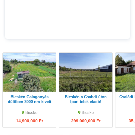
Bicskén Galagonyás
Bicskén a Csabdi úton
Családi ház Kádár kocka
dűlőben 3000 nm kivett
Ipari telek eladó!
zártkerti telek eladó
villany, viz a teleknél
Bicske
Bicske
14,900,000 Ft
299,000,000 Ft
35,