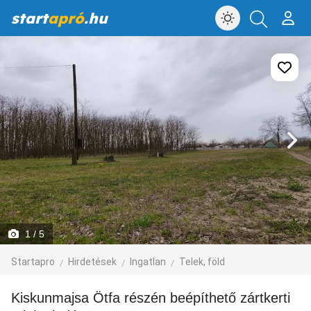
start
apró
.hu
1
/ 5
Startapro
Hirdetések
Ingatlan
Telek, föld
Kiskunmajsa Ötfa részén beépíthető zártkerti