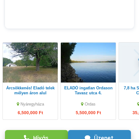
Árcsökkenés! Eladó telek
ELADÓ ingatlan Ordason
7,8 ha Szántóföld eladó
mélyen áron alul
Tavasz utca 4.
C
Nyáregyháza
Ordas
6,500,000 Ft
5,500,000 Ft
35,
Hívás
Üzenet