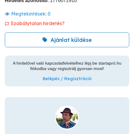
Hirdetés azonosító
: 1776072910
Megtekintések:
0
Szabálytalan hirdetés?
Ajánlat küldése
A hirdetővel való kapcsolatfelvételhez lépj be startapró.hu
fiókodba vagy regisztrálj gyorsan most!
Belépés / Regisztráció