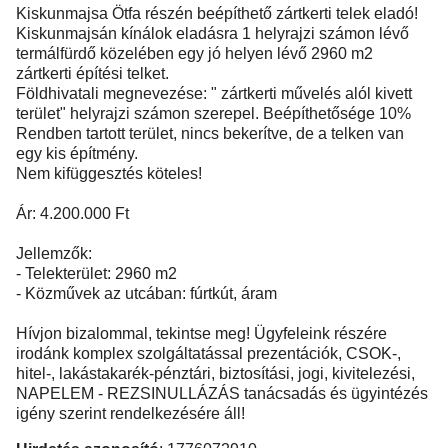
Kiskunmajsa Ötfa részén beépíthető zártkerti telek eladó!
Kiskunmajsán kínálok eladásra 1 helyrajzi számon lévő
termálfürdő közelében egy jó helyen lévő 2960 m2
zártkerti építési telket.
Földhivatali megnevezése: " zártkerti művelés alól kivett
terület" helyrajzi számon szerepel. Beépíthetősége 10%
Rendben tartott terület, nincs bekerítve, de a telken van
egy kis építmény.
Nem kifüggesztés köteles!
Ár: 4.200.000 Ft
Jellemzők:
- Telekterület: 2960 m2
- Közművek az utcában: fúrtkút, áram
Hívjon bizalommal, tekintse meg! Ügyfeleink részére
irodánk komplex szolgáltatással prezentációk, CSOK-,
hitel-, lakástakarék-pénztári, biztosítási, jogi, kivitelezési,
NAPELEM - REZSINULLÁZÁS tanácsadás és ügyintézés
igény szerint rendelkezésére áll!