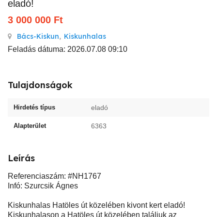
eladó!
3 000 000
Ft
Bács-Kiskun
,
Kiskunhalas
Feladás dátuma: 2026.07.08 09:10
Tulajdonságok
Hirdetés típus
eladó
Alapterület
6363
Leírás
Referenciaszám: #NH1767
Infó: Szurcsik Ágnes
Kiskunhalas Hatöles út közelében kivont kert eladó!
Kiskunhalason a Hatöles út közelében találjuk az