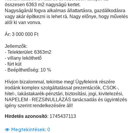
összesen 6363 m2 nagyságú kertet.
Nagyságánál fogva alkalmas állattartásra, gazdálkodásra
vagy akár építkezni is lehet rá. Nagy előnye, hogy művelés
alól ki van vonva.
Ár: 3 000 000 Ft
Jellemzők:
- Telekterület: 6363m2
- villany leköthető
- fúrt kút
- Beépíthetőség: 10 %
Hívjon bizalommal, tekintse meg! Ügyfeleink részére
irodánk komplex szolgáltatással prezentációk, CSOK-,
hitel-, lakástakarék-pénztári, biztosítási, jogi, kivitelezési,
NAPELEM - REZSINULLÁZÁS tanácsadás és ügyintézés
igény szerint rendelkezésére áll!
Hirdetés azonosító
: 1745437113
Megtekintések:
0